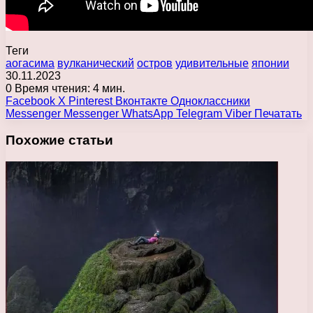
Теги
аогасима
вулканический
остров
удивительные
японии
30.11.2023
0
Время чтения: 4 мин.
Facebook
X
Pinterest
Вконтакте
Одноклассники
Messenger
Messenger
WhatsApp
Telegram
Viber
Печатать
Похожие статьи