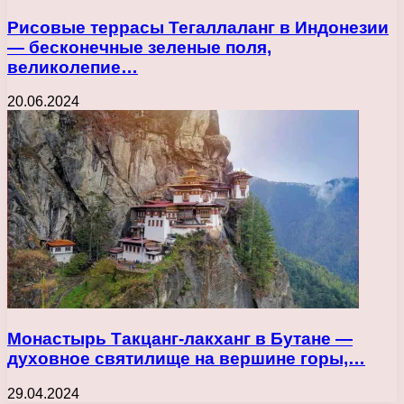
Рисовые террасы Тегаллаланг в Индонезии
— бесконечные зеленые поля,
великолепие…
20.06.2024
Монастырь Такцанг-лакханг в Бутане —
духовное святилище на вершине горы,…
29.04.2024