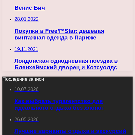
Венис Бич
28.01.2022
Покупки в Free’P’Star: дешевая
винтажная одежда в Париже
19.11.2021
Лондонская однодневная поездка в
Бленхеймский дворец и Котсуолдс
Последние записи
10.07.2026
Как выбрать турагентство для
идеального отдыха без хлопот
26.05.2026
Лучшие варианты отдыха и экскурсий