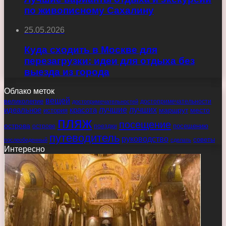
по живописному Сахалину
25.05.2026
Куда сходить в Москве для
перезагрузки: идеи для отдыха без
выезда из города
Облако меток
вещей
великолепие
достопримечательности
достопримечательностей
идеальное
красота
лучшие
лучших
маршрут
место
история
пляж
посещение
острова
острове
поездки
посещению
путеводитель
руководство
советы
послеобеденный
сделать
Интересно