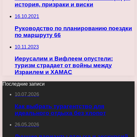
история, призраки и виски
16.10.2021
Руководство по планированию поездки
по маршруту 66
10.11.2023
Иерусалим и Вифлеем опустели:
туризм страдает от войны между
Израилем и ХАМАС
Последние записи
10.07.2026
Как выбрать турагентство для
идеального отдыха без хлопот
26.05.2026
Лучшие варианты отдыха и экскурсий