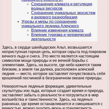
Сохранение климата и регуляция
водных ресурсов
Сохранение уникальных экосистем
и видового разнообразия
Угрозы и меры по сохранению
уникального ледника Алечского
Влияние изменения климата
Влияние туризма и человеческой
деятельности
Здесь, в сердце швейцарских Альп, возвышается
неприступная горная цепь, которая скрыта под покровом
вечного льда и снега. Это место является настоящим
символом мощи природы и ее вечной борьбы с
элементами. Здесь, на высоте, где небо кажется таким
близким, а земля так далека, расположен алечский
ледник — место, которое заставляет почувствовать себя
крошечной песчинкой в безграничном океане природы.
Невероятные ледяные формации, удивительные
скульптуры изо льда, которые создает время и природа,
заставляют забыть о реальности и погрузиться в мир
волшебства и таинственности. Здесь, на ледяных
равнинах, где время останавливается и смешивается с
вечностью, можно ощутить мощь и грандиозность