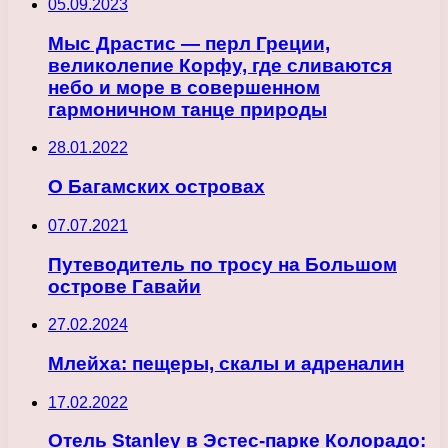
05.09.2023
Мыс Драстис — перл Греции,
великолепие Корфу, где сливаются
небо и море в совершенном
гармоничном танце природы
28.01.2022
О Багамских островах
07.07.2021
Путеводитель по тросу на Большом
острове Гавайи
27.02.2024
Млейха: пещеры, скалы и адреналин
17.02.2022
Отель Stanley в Эстес-парке Колорадо: