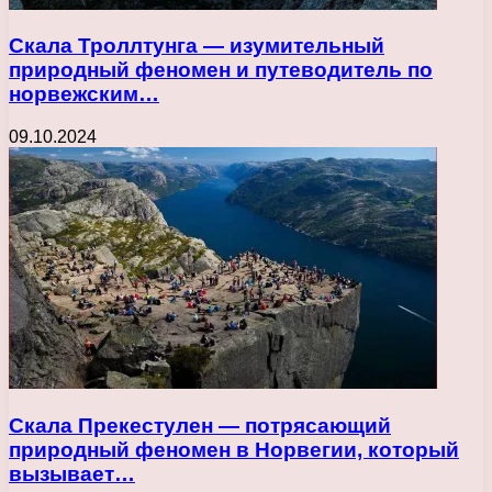
Скала Троллтунга — изумительный
природный феномен и путеводитель по
норвежским…
09.10.2024
Скала Прекестулен — потрясающий
природный феномен в Норвегии, который
вызывает…