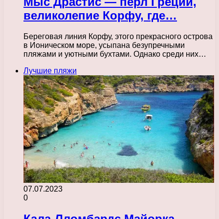
Мыс Драстис — перл Греции,
великолепие Корфу, где…
Береговая линия Корфу, этого прекрасного острова
в Ионическом море, усыпана безупречными
пляжами и уютными бухтами. Однако среди них…
Лучшие пляжи
07.07.2023
0
Кала-Лломбардс Майорка —