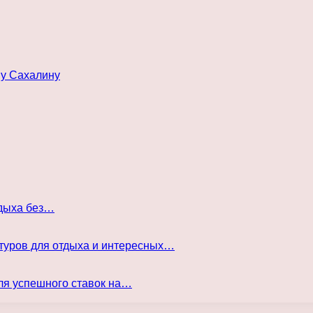
му Сахалину
тдыха без…
туров для отдыха и интересных…
ля успешного ставок на…