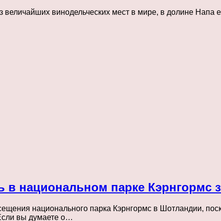
 величайших винодельческих мест в мире, в долине Напа ес
ть в национальном парке Кэрнгормс 
сещения национального парка Кэрнгормс в Шотландии, пос
Если вы думаете о…