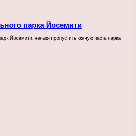
льного парка Йосемити
рк Йосемити, нельзя пропустить южную часть парка