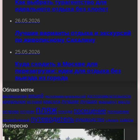
Как выбрать турагентство для
идеального отдыха без хлопот
26.05.2026
Лучшие варианты отдыха и экскурсий
по живописному Сахалину
25.05.2026
Куда сходить в Москве для
перезагрузки: идеи для отдыха без
выезда из города
Облако меток
вещей
великолепие
достопримечательности
достопримечательностей
идеальное
красота
лучшие
лучших
маршрут
место
история
пляж
посещение
острова
острове
поездки
посещению
путеводитель
руководство
советы
послеобеденный
сделать
Интересно