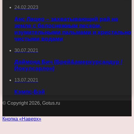
24.02.2023
Анс Лацио – захватывающий рай на
земле с белоснежным песком,
изумительными пальмами и кристально
чистыми водами
30.07.2021
Даймонд Бич (Брей&амеркурсандур /
Йокулсарлон)
13.07.2021
Кэмпс-Бэй
© Copyright 2026, Gotus.ru
Кнопка «Наверх»