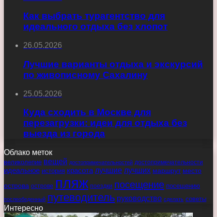
Как выбрать турагентство для
идеального отдыха без хлопот
26.05.2026
Лучшие варианты отдыха и экскурсий
по живописному Сахалину
25.05.2026
Куда сходить в Москве для
перезагрузки: идеи для отдыха без
выезда из города
Облако меток
вещей
великолепие
достопримечательности
достопримечательностей
идеальное
красота
лучшие
лучших
маршрут
место
история
пляж
посещение
острова
острове
поездки
посещению
путеводитель
руководство
советы
послеобеденный
сделать
Интересно