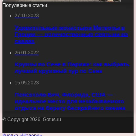
Популярные статьи
27.10.2023
Удивительные монастыри Метеоры в
Греции — величественные святыни на
скалах
26.01.2022
Круизы по Сене в Париже: как выбрать
лучший круизный тур по Сене
15.05.2023
Пенсакола-Бич, Флорида, США —
идеальное место для незабываемого
отдыха на берегу бескрайнего океана
© Copyright 2026, Gotus.ru
Кнопка «Наверх»