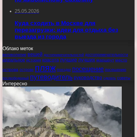
25.05.2026
Куда сходить в Москве для
перезагрузки: идеи для отдыха без
выезда из города
Облако меток
вещей
великолепие
достопримечательности
достопримечательностей
идеальное
красота
лучшие
лучших
маршрут
место
история
пляж
посещение
острова
острове
поездки
посещению
путеводитель
руководство
советы
послеобеденный
сделать
Интересно