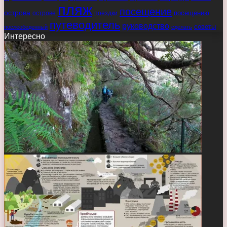
пляж
посещение
острова
острове
поездки
посещению
путеводитель
руководство
советы
послеобеденный
сделать
Интересно