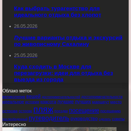
Как выбрать турагентство для
идеального отдыха без хлопот
26.05.2026
Лучшие варианты отдыха и экскурсий
по живописному Сахалину
25.05.2026
Куда сходить в Москве для
перезагрузки: идеи для отдыха без
выезда из города
Облако меток
вещей
великолепие
достопримечательности
достопримечательностей
идеальное
красота
лучшие
лучших
маршрут
место
история
пляж
посещение
острова
острове
поездки
посещению
путеводитель
руководство
советы
послеобеденный
сделать
Интересно