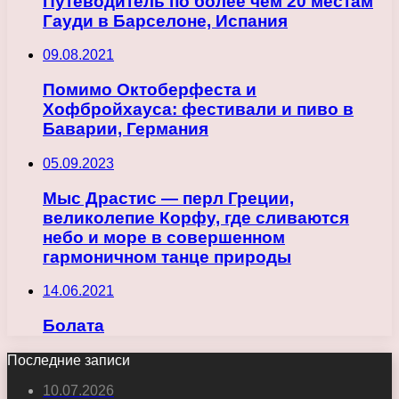
Путеводитель по более чем 20 местам
Гауди в Барселоне, Испания
09.08.2021
Помимо Октоберфеста и
Хофбройхауса: фестивали и пиво в
Баварии, Германия
05.09.2023
Мыс Драстис — перл Греции,
великолепие Корфу, где сливаются
небо и море в совершенном
гармоничном танце природы
14.06.2021
Болата
Последние записи
10.07.2026