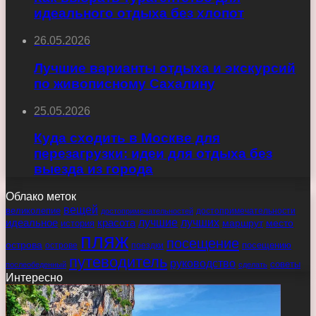
идеального отдыха без хлопот
26.05.2026
Лучшие варианты отдыха и экскурсий
по живописному Сахалину
25.05.2026
Куда сходить в Москве для
перезагрузки: идеи для отдыха без
выезда из города
Облако меток
вещей
великолепие
достопримечательности
достопримечательностей
идеальное
красота
лучшие
лучших
маршрут
место
история
пляж
посещение
острова
острове
поездки
посещению
путеводитель
руководство
советы
послеобеденный
сделать
Интересно