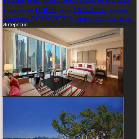
идеальное
красота
лучшие
лучших
маршрут
место
история
пляж
посещение
острова
острове
поездки
посещению
путеводитель
руководство
советы
послеобеденный
сделать
Интересно