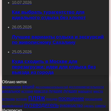
10.07.2026
Как выбрать турагентство для
идеального отдыха без хлопот
26.05.2026
Лучшие варианты отдыха и экскурсий
по живописному Сахалину
25.05.2026
Куда сходить в Москве для
перезагрузки: идеи для отдыха без
выезда из города
Облако меток
вещей
великолепие
достопримечательности
достопримечательностей
идеальное
красота
лучшие
лучших
маршрут
место
история
пляж
посещение
острова
острове
поездки
посещению
путеводитель
руководство
советы
послеобеденный
сделать
Интересно