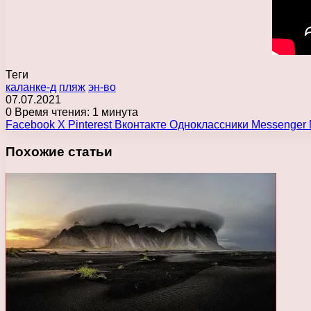
Теги
каланке-д
пляж
эн-во
07.07.2021
0
Время чтения: 1 минута
Facebook
X
Pinterest
Вконтакте
Одноклассники
Messenger
Похожие статьи