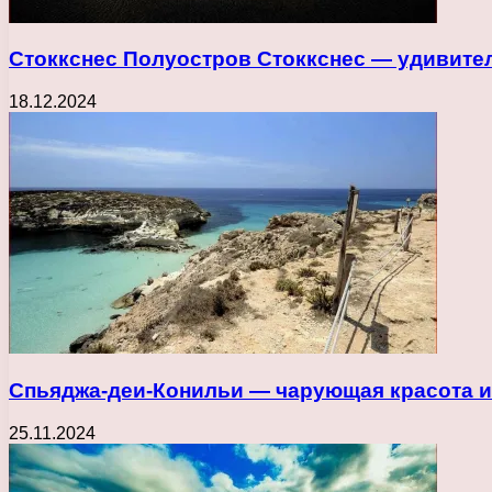
Стоккснес Полуостров Стоккснес — удивител
18.12.2024
Спьяджа-деи-Конильи — чарующая красота ит
25.11.2024