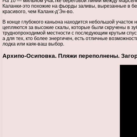
На 10 — мильном участке береговой линии между Марсел
Каланки-это похожие на фьорды заливы, вырезанные в бел
красивого, чем Каланк-д’Эн-во.
В конце глубокого каньона находится небольшой участо
цепляются за высокие скалы, которые были скручены в зу
труднопроходимой местности с последующим крутым спус
а для тех, кто более энергичен, есть отличные возможност
лодка или каяк-ваш выбор.
Архипо-Осиповка. Пляжи переполнены. Загор