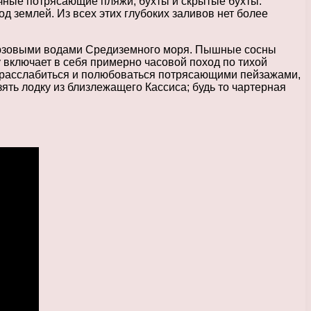
чные потрясающие пляжи, бухты и скрытые бухты.
 землей. Из всех этих глубоких заливов нет более
ирюзовыми водами Средиземного моря. Пышные сосны
 включает в себя примерно часовой поход по тихой
 расслабиться и полюбоваться потрясающими пейзажами,
зять лодку из близлежащего Кассиса; будь то чартерная