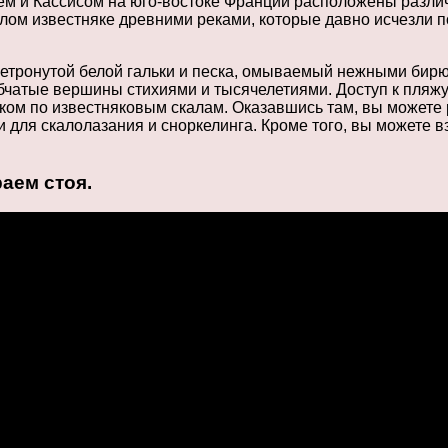
ем и Кассисом на юго-востоке Франции расположены разли
ом известняке древними реками, которые давно исчезли под
к нетронутой белой гальки и песка, омываемый нежными б
бчатые вершины стихиями и тысячелетиями. Доступ к пляжу
ком по известняковым скалам. Оказавшись там, вы можете
и для скалолазания и сноркелинга. Кроме того, вы можете в
аем стоя.