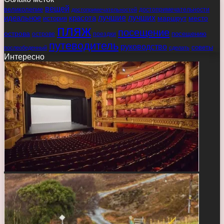
вещей
великолепие
достопримечательности
достопримечательностей
идеальное
красота
лучшие
лучших
маршрут
место
история
пляж
посещение
острова
острове
поездки
посещению
путеводитель
руководство
советы
послеобеденный
сделать
Интересно