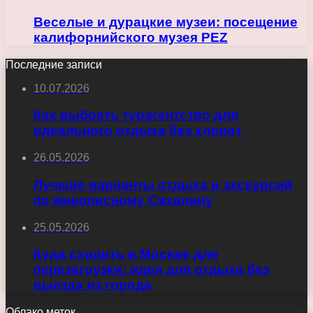
Веселые и дурацкие музеи: посещение
калифорнийского музея PEZ
Последние записи
10.07.2026
Как выбрать турагентство для
идеального отдыха без хлопот
26.05.2026
Лучшие варианты отдыха и экскурсий
по живописному Сахалину
25.05.2026
Куда сходить в Москве для
перезагрузки: идеи для отдыха без
выезда из города
Облако меток