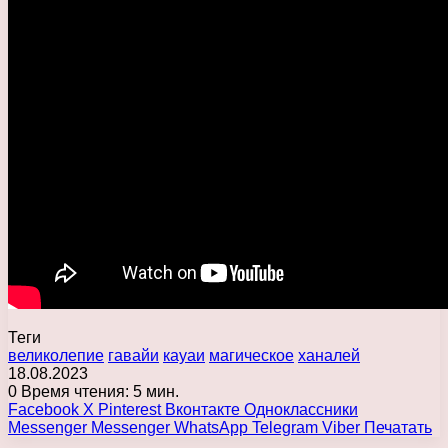
Теги
великолепие
гавайи
кауаи
магическое
ханалей
18.08.2023
0
Время чтения: 5 мин.
Facebook
X
Pinterest
Вконтакте
Одноклассники
Messenger
Messenger
WhatsApp
Telegram
Viber
Печатать