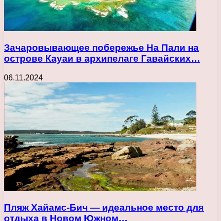
Зачаровывающее побережье На Пали на
острове Кауаи в архипелаге Гавайских…
06.11.2024
Пляж Хайамс-Бич — идеальное место для
отдыха в Новом Южном…