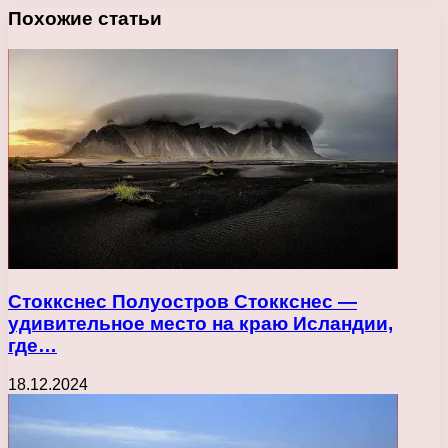
Похожие статьи
Стоккснес Полуостров Стоккснес —
удивительное место на краю Исландии,
где…
18.12.2024