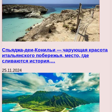
Спьяджа-деи-Конильи — чарующая красота
итальянского побережья, место, где
сливаются история,…
25.11.2024