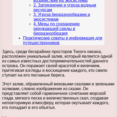
воздействие на экосистемы
2. Загрязнение и угроза водным
ресурсам
3. Угроза биоразнообразию и
экосистемам
4. Меры по сохранению
окружающей среды и
биоразнообразия
Практические советы и информация для
путешественников
Здесь, среди бескрайних просторов Тихого океана,
расположен уникальный залив, который является одной
из самых известных достопримечательностей данного
острова. Он поражает своей красотой и величием,
притягивая взгляды и восхищение каждого, кто смело
ступает на его песчаные берега.
Этот залив, обрамленный вековыми скалами и зелеными
холмами, словно изображение из сказки. Он
представляет собой гармоничное сочетание морской
глади, мягкого песка и величественных скал, создавая
неповторимую атмосферу, которая окутывает каждого,
кто попадает в его объятья.