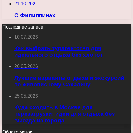
21.10.2021
О Филиппинах
Последние записи
10.07.2026
Как выбрать турагентство для
идеального отдыха без хлопот
26.05.2026
Лучшие варианты отдыха и экскурсий
по живописному Сахалину
25.05.2026
Куда сходить в Москве для
перезагрузки: идеи для отдыха без
выезда из города
Облако меток