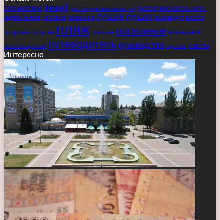
вещей
великолепие
достопримечательности
достопримечательностей
идеальное
красота
лучшие
лучших
маршрут
место
история
пляж
посещение
острова
острове
поездки
посещению
путеводитель
руководство
советы
послеобеденный
сделать
Интересно