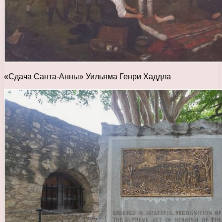
«Сдача Санта-Анны» Уильяма Генри Хаддла