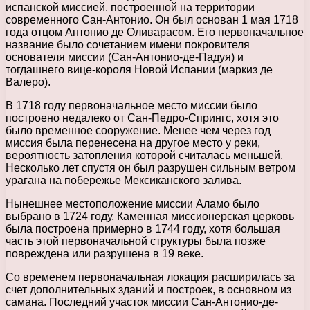
испанской миссией, построенной на территории
современного Сан-Антонио. Он был основан 1 мая 1718
года отцом Антонио де Оливарасом. Его первоначальное
название было сочетанием имени покровителя
основателя миссии (Сан-Антонио-де-Падуя) и
тогдашнего вице-короля Новой Испании (маркиз де
Валеро).
В 1718 году первоначальное место миссии было
построено недалеко от Сан-Педро-Спрингс, хотя это
было временное сооружение. Менее чем через год
миссия была перенесена на другое место у реки,
вероятность затопления которой считалась меньшей.
Несколько лет спустя он был разрушен сильным ветром
урагана на побережье Мексиканского залива.
Нынешнее местоположение миссии Аламо было
выбрано в 1724 году. Каменная миссионерская церковь
была построена примерно в 1744 году, хотя большая
часть этой первоначальной структуры была позже
повреждена или разрушена в 19 веке.
Со временем первоначальная локация расширилась за
счет дополнительных зданий и построек, в основном из
самана. Последний участок миссии Сан-Антонио-де-