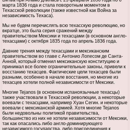
марта 1836 года и стала поворотным моментом в
Техасской революции (также известной как Война за
независимость Техаса).
Мы не будем перечислять всю техасскую революцию, но
вкратце, это была серия сражений между
правительством Мексики и техасцами (в основном англо-
техасцами) с октября 1835 года по апрель 1836 года.
Давние трения между техасцами и мексиканским
правительством во главе с Антонио Лопесом де Санта-
Анной, который отменил мексиканскую конституцию и
принимал все более ограничительные законы, привели к
восстанию техасцев. Фактические цели техасцев были
разными, особенно в начале восстания, но многие из
техасцев хотели полной независимости от Мексики.
Многие Tejanos (в основном испаноязычные техасцы)
также участвовали в Техасской революции, а некоторые
воевали с техасцами, например Хуан Сегин. и некоторые
воевали с мексиканской армией. Хотя многие Tejanos
были недовольны политикой правительства,
большинство из них не хотели независимости от Мексики,
так как опасались либо англо-доминирующего
независимого государства, либо присоединения к