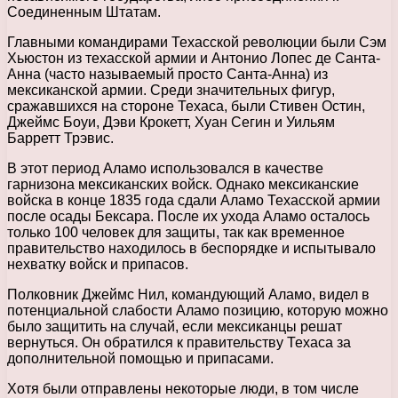
Соединенным Штатам.
Главными командирами Техасской революции были Сэм
Хьюстон из техасской армии и Антонио Лопес де Санта-
Анна (часто называемый просто Санта-Анна) из
мексиканской армии. Среди значительных фигур,
сражавшихся на стороне Техаса, были Стивен Остин,
Джеймс Боуи, Дэви Крокетт, Хуан Сегин и Уильям
Барретт Трэвис.
В этот период Аламо использовался в качестве
гарнизона мексиканских войск. Однако мексиканские
войска в конце 1835 года сдали Аламо Техасской армии
после осады Бексара. После их ухода Аламо осталось
только 100 человек для защиты, так как временное
правительство находилось в беспорядке и испытывало
нехватку войск и припасов.
Полковник Джеймс Нил, командующий Аламо, видел в
потенциальной слабости Аламо позицию, которую можно
было защитить на случай, если мексиканцы решат
вернуться. Он обратился к правительству Техаса за
дополнительной помощью и припасами.
Хотя были отправлены некоторые люди, в том числе