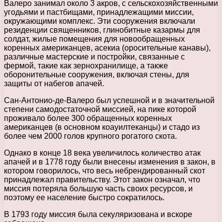
Валеро занимал около 3 акров, с сельскохозяйственными
угодьями и пастбищами, принадлежащими миссии,
окружающими комплекс. Эти сооружения включали
резиденции священников, глинобитные казармы для
солдат, жилые помещения для новообращенных
коренных американцев, асекиа (оросительные канавы),
различные мастерские и постройки, связанные с
фермой, такие как зернохранилище, а также
оборонительные сооружения, включая стены, для
защиты от набегов апачей.
Сан-Антонио-де-Валеро был успешной и в значительной
степени самодостаточной миссией, на пике которой
проживало более 300 обращенных коренных
американцев (в основном коауилтеканцы) и стадо из
более чем 2000 голов крупного рогатого скота.
Однако в конце 18 века увеличилось количество атак
апачей и в 1778 году были внесены изменения в закон, в
котором говорилось, что весь небрендированный скот
принадлежал правительству. Этот закон означал, что
миссия потеряла большую часть своих ресурсов, и
поэтому ее население быстро сократилось.
В 1793 году миссия была секуляризована и вскоре