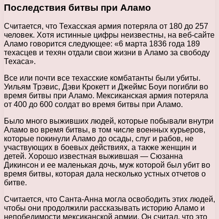
Последствия битвы при Аламо
Считается, что Техасская армия потеряла от 180 до 257
человек. Хотя истинные цифры неизвестны, на веб-сайте
Аламо говорится следующее: «6 марта 1836 года 189
техасцев и техян отдали свои жизни в Аламо за свободу
Техаса».
Все или почти все техасские комбатанты были убиты.
Уильям Трэвис, Дэви Крокетт и Джеймс Боуи погибли во
время битвы при Аламо. Мексиканская армия потеряла
от 400 до 600 солдат во время битвы при Аламо.
Было много выживших людей, которые побывали внутри
Аламо во время битвы, в том числе военных курьеров,
которые покинули Аламо до осады, слуг и рабов, не
участвующих в боевых действиях, а также женщин и
детей. Хорошо известная выжившая — Сюзанна
Дикинсон и ее маленькая дочь, муж которой был убит во
время битвы, которая дала несколько устных отчетов о
битве.
Считается, что Санта-Анна могла освободить этих людей,
чтобы они продолжили рассказывать историю Аламо и
непобедимости мексиканской армии. Он считал, что это