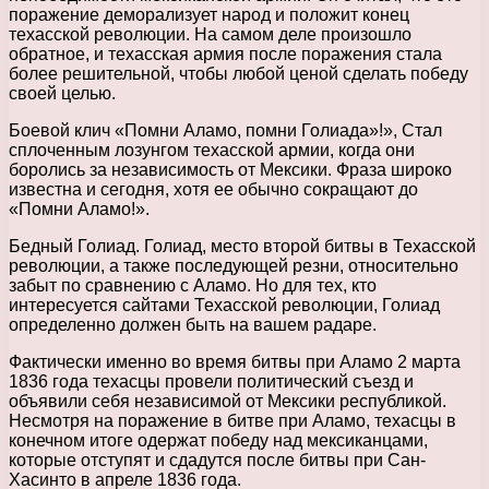
поражение деморализует народ и положит конец
техасской революции. На самом деле произошло
обратное, и техасская армия после поражения стала
более решительной, чтобы любой ценой сделать победу
своей целью.
Боевой клич «Помни Аламо, помни Голиада»!», Стал
сплоченным лозунгом техасской армии, когда они
боролись за независимость от Мексики. Фраза широко
известна и сегодня, хотя ее обычно сокращают до
«Помни Аламо!».
Бедный Голиад. Голиад, место второй битвы в Техасской
революции, а также последующей резни, относительно
забыт по сравнению с Аламо. Но для тех, кто
интересуется сайтами Техасской революции, Голиад
определенно должен быть на вашем радаре.
Фактически именно во время битвы при Аламо 2 марта
1836 года техасцы провели политический съезд и
объявили себя независимой от Мексики республикой.
Несмотря на поражение в битве при Аламо, техасцы в
конечном итоге одержат победу над мексиканцами,
которые отступят и сдадутся после битвы при Сан-
Хасинто в апреле 1836 года.