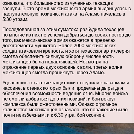
означала, что большинство измученных техасцев
заснули. В это время мексиканская армия выдвинулась в
наступательную позицию, и атака на Аламо началась в
5:30 утра.м.
Последовавшая за этим суматоха разбудила техасцев,
но многие из них не успели добраться до своих постов до
того, как мексиканская армия окажется в пределах
досягаемости мушкетов. Более 2000 мексиканских
солдат атаковали крепость, и хотя техасская артиллерия
смогла обеспечить сильную оборону, численность
мексиканцев была подавляющей. Несмотря на
отражение первых двух основных волн, третья волна
мексиканцев смогла проникнуть через Аламо.
Уцелевшие техасские защитники отступили к казармам и
часовне, в стенах которых были проделаны дыры для
обеспечения возможности ведения огня. Многие войска
не смогли добраться до этих позиций, и бои вокруг
комплекса были ожесточенными. Однако огромное
количество мексиканцев означало, что поражение было
почти неизбежным, и к 6.30 утра, бой окончен.