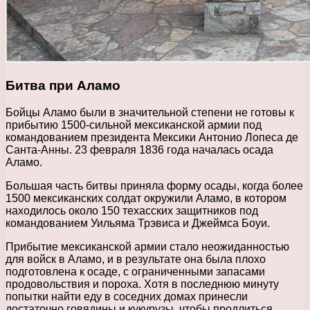
Битва при Аламо
Бойцы Аламо были в значительной степени не готовы к
прибытию 1500-сильной мексиканской армии под
командованием президента Мексики Антонио Лопеса де
Санта-Анны. 23 февраля 1836 года началась осада
Аламо.
Большая часть битвы приняла форму осады, когда более
1500 мексиканских солдат окружили Аламо, в котором
находилось около 150 техасских защитников под
командованием Уильяма Трэвиса и Джеймса Боуи.
Прибытие мексиканской армии стало неожиданностью
для войск в Аламо, и в результате она была плохо
подготовлена ​​к осаде, с ограниченными запасами
продовольствия и пороха. Хотя в последнюю минуту
попытки найти еду в соседних домах принесли
достаточно говядины и кукурузы, чтобы продлиться