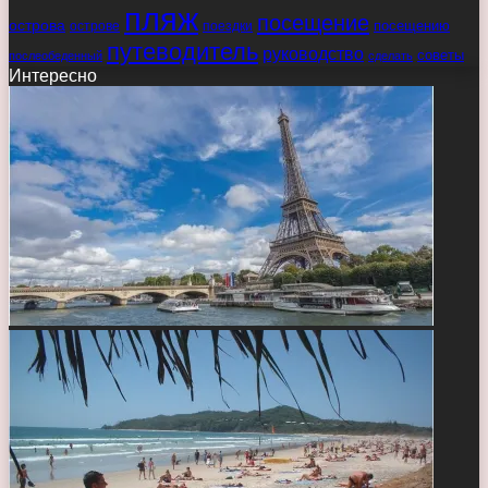
пляж
посещение
острова
острове
поездки
посещению
путеводитель
руководство
советы
послеобеденный
сделать
Интересно