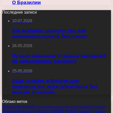
О Бразилии
Последние записи
10.07.2026
Как выбрать турагентство для
идеального отдыха без хлопот
26.05.2026
Лучшие варианты отдыха и экскурсий
по живописному Сахалину
25.05.2026
Куда сходить в Москве для
перезагрузки: идеи для отдыха без
выезда из города
Облако меток
вещей
великолепие
достопримечательности
достопримечательностей
идеальное
красота
лучшие
лучших
маршрут
место
история