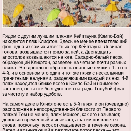
Рядом с другим лучшим пляжем Кейптауна (Кэмпс-Бэй)
находится пляж Клифтон. Здесь не менее впечатляющий
фон: одна из самых известных гор Кейптауна, Львиная
голова, возвышается прямо за ней, а Двенадцать
апостолов возвышаются на юге. Сахарно-белый песок,
образующий Клифтон, разделен на четыре почти разных
пляжа. Это довольно образно названные пляжи с 1-го по
4-й, и в основном это один и тот же пляж с несколькими
гранитными валунами, разделяющими каждый из них. 4-й
пляж находится ближе всего к Кэмпс-Бэй и наименее
застроен; он также был удостоен награды Голубой флаг
за чистоту и набор удобств.
На самом деле в Клифтоне есть 5-й пляж, и он (очевидно)
расположен в непосредственной близости от Первого
пляжа! Тем не менее, пляж Моисея, как его называют,
довольно временный и исчезает, а затем появляется
снова, поскольку песок откладывается в течение сезона.
Ветер и возникающий в результате поток песка — это