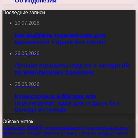
Об Индонезии
Последние записи
10.07.2026
Как выбрать турагентство для
идеального отдыха без хлопот
26.05.2026
Лучшие варианты отдыха и экскурсий
по живописному Сахалину
25.05.2026
Куда сходить в Москве для
перезагрузки: идеи для отдыха без
выезда из города
Облако меток
вещей
великолепие
достопримечательности
достопримечательностей
идеальное
красота
лучшие
лучших
маршрут
место
история