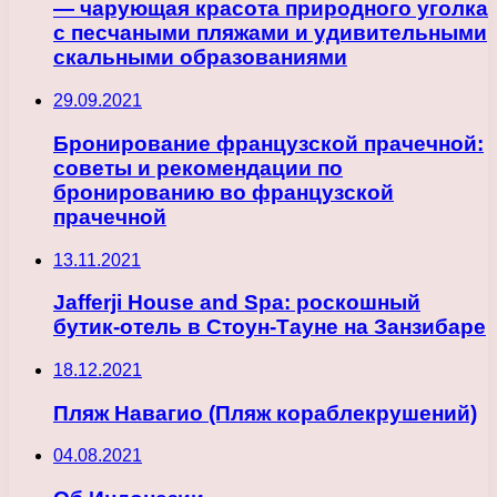
— чарующая красота природного уголка
с песчаными пляжами и удивительными
скальными образованиями
29.09.2021
Бронирование французской прачечной:
советы и рекомендации по
бронированию во французской
прачечной
13.11.2021
Jafferji House and Spa: роскошный
бутик-отель в Стоун-Тауне на Занзибаре
18.12.2021
Пляж Навагио (Пляж кораблекрушений)
04.08.2021