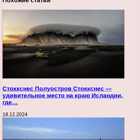
Похожие статьи
Стоккснес Полуостров Стоккснес —
удивительное место на краю Исландии,
где…
18.12.2024