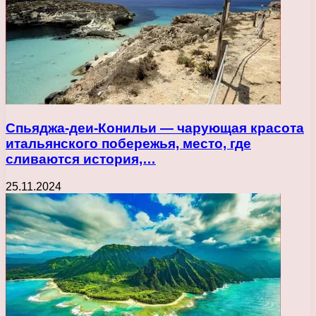
Спьяджа-деи-Конильи — чарующая красота
итальянского побережья, место, где
сливаются история,…
25.11.2024