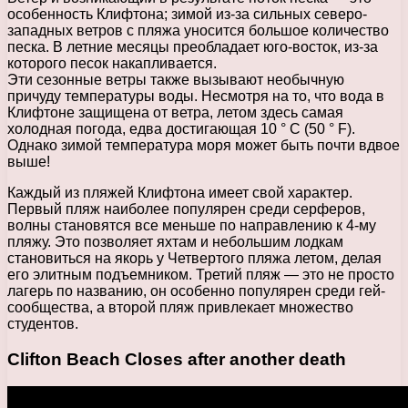
особенность Клифтона; зимой из-за сильных северо-
западных ветров с пляжа уносится большое количество
песка. В летние месяцы преобладает юго-восток, из-за
которого песок накапливается.
Эти сезонные ветры также вызывают необычную
причуду температуры воды. Несмотря на то, что вода в
Клифтоне защищена от ветра, летом здесь самая
холодная погода, едва достигающая 10 ° C (50 ° F).
Однако зимой температура моря может быть почти вдвое
выше!
Каждый из пляжей Клифтона имеет свой характер.
Первый пляж наиболее популярен среди серферов,
волны становятся все меньше по направлению к 4-му
пляжу. Это позволяет яхтам и небольшим лодкам
становиться на якорь у Четвертого пляжа летом, делая
его элитным подъемником. Третий пляж — это не просто
лагерь по названию, он особенно популярен среди гей-
сообщества, а второй пляж привлекает множество
студентов.
Clifton Beach Closes after another death