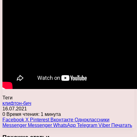
Теги
клифтон-бич
16.07.2021
0
Время чтения: 1 минута
Facebook
X
Pinterest
Вконтакте
Одноклассники
Messenger
Messenger
WhatsApp
Telegram
Viber
Печатать