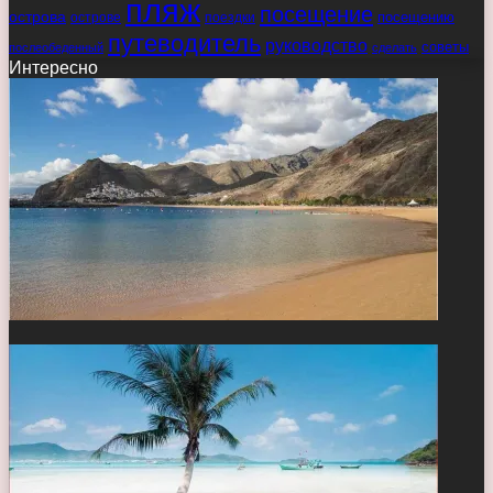
пляж
посещение
острова
острове
поездки
посещению
путеводитель
руководство
советы
послеобеденный
сделать
Интересно