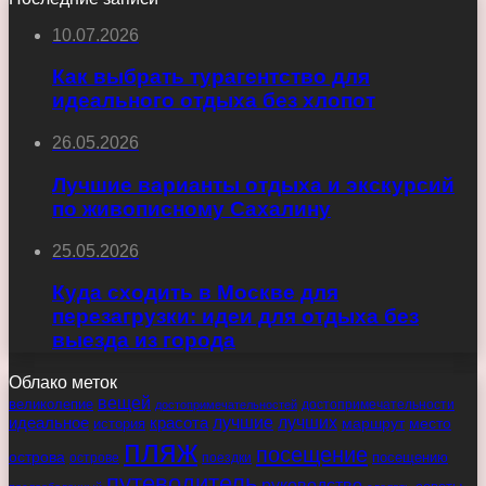
10.07.2026
Как выбрать турагентство для
идеального отдыха без хлопот
26.05.2026
Лучшие варианты отдыха и экскурсий
по живописному Сахалину
25.05.2026
Куда сходить в Москве для
перезагрузки: идеи для отдыха без
выезда из города
Облако меток
вещей
великолепие
достопримечательности
достопримечательностей
идеальное
красота
лучшие
лучших
маршрут
место
история
пляж
посещение
острова
острове
поездки
посещению
путеводитель
руководство