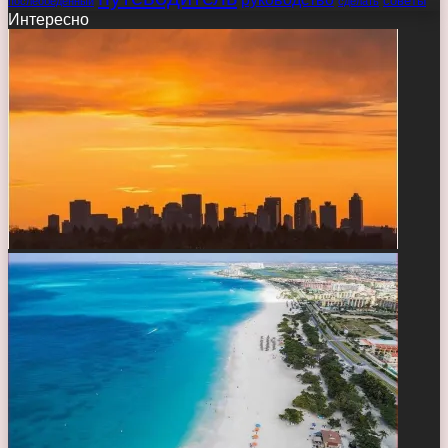
советы
послеобеденный
сделать
Интересно