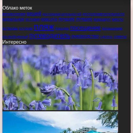
Облако меток
вещей
великолепие
достопримечательности
достопримечательностей
идеальное
красота
лучшие
лучших
маршрут
место
история
пляж
посещение
острова
острове
поездки
посещению
путеводитель
руководство
советы
послеобеденный
сделать
Интересно