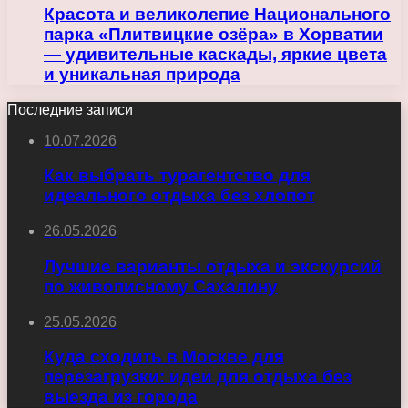
Красота и великолепие Национального
парка «Плитвицкие озёра» в Хорватии
— удивительные каскады, яркие цвета
и уникальная природа
Последние записи
10.07.2026
Как выбрать турагентство для
идеального отдыха без хлопот
26.05.2026
Лучшие варианты отдыха и экскурсий
по живописному Сахалину
25.05.2026
Куда сходить в Москве для
перезагрузки: идеи для отдыха без
выезда из города