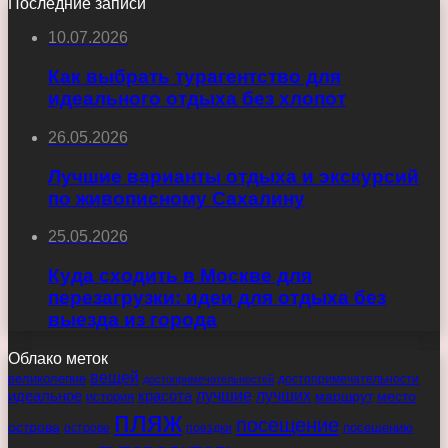
Последние записи
10.07.2026
Как выбрать турагентство для
идеального отдыха без хлопот
26.05.2026
Лучшие варианты отдыха и экскурсий
по живописному Сахалину
25.05.2026
Куда сходить в Москве для
перезагрузки: идеи для отдыха без
выезда из города
Облако меток
вещей
великолепие
достопримечательности
достопримечательностей
идеальное
красота
лучшие
лучших
маршрут
место
история
пляж
посещение
острова
острове
поездки
посещению