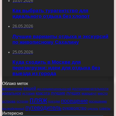
10.07.2026
Как выбрать турагентство для
идеального отдыха без хлопот
26.05.2026
Лучшие варианты отдыха и экскурсий
по живописному Сахалину
25.05.2026
Куда сходить в Москве для
перезагрузки: идеи для отдыха без
выезда из города
Облако меток
вещей
великолепие
достопримечательности
достопримечательностей
идеальное
красота
лучшие
лучших
маршрут
место
история
пляж
посещение
острова
острове
поездки
посещению
путеводитель
руководство
советы
послеобеденный
сделать
Интересно