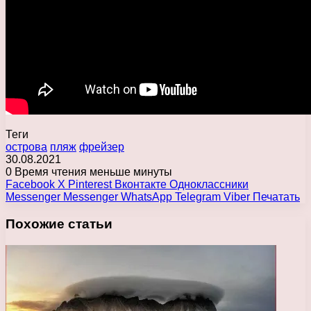
Теги
острова
пляж
фрейзер
30.08.2021
0
Время чтения меньше минуты
Facebook
X
Pinterest
Вконтакте
Одноклассники
Messenger
Messenger
WhatsApp
Telegram
Viber
Печатать
Похожие статьи