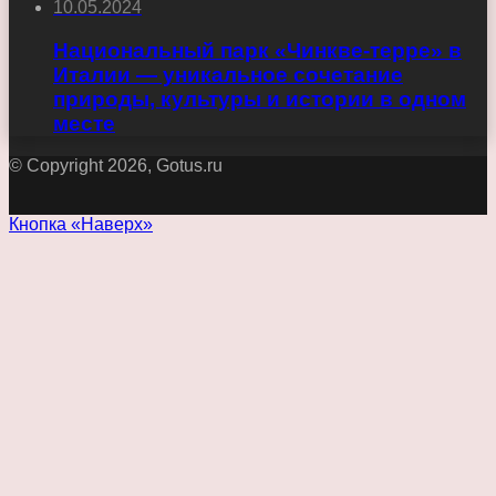
10.05.2024
Национальный парк «Чинкве-терре» в
Италии — уникальное сочетание
природы, культуры и истории в одном
месте
© Copyright 2026, Gotus.ru
Кнопка «Наверх»