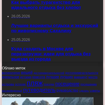
Как выбрать турагентство для
идеального отдыха без хлопот
26.05.2026
Лучшие варианты отдыха и экскурсий
по живописному Сахалину
25.05.2026
Куда сходить в Москве для
перезагрузки: идеи для отдыха без
выезда из города
Облако меток
вещей
великолепие
достопримечательности
достопримечательностей
идеальное
красота
лучшие
лучших
маршрут
место
история
пляж
посещение
острова
острове
поездки
посещению
путеводитель
руководство
советы
послеобеденный
сделать
Интересно