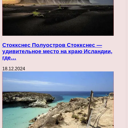
Стоккснес Полуостров Стоккснес —
удивительное место на краю Исландии,
где…
18.12.2024