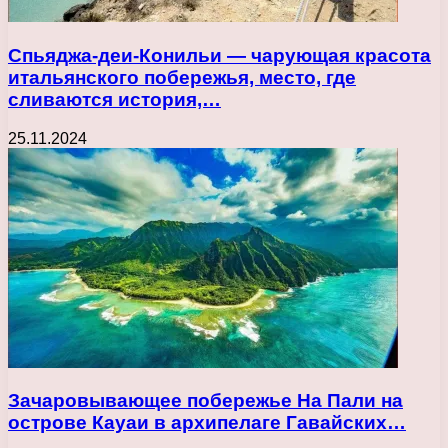
Спьяджа-деи-Конильи — чарующая красота
итальянского побережья, место, где
сливаются история,…
25.11.2024
Зачаровывающее побережье На Пали на
острове Кауаи в архипелаге Гавайских…