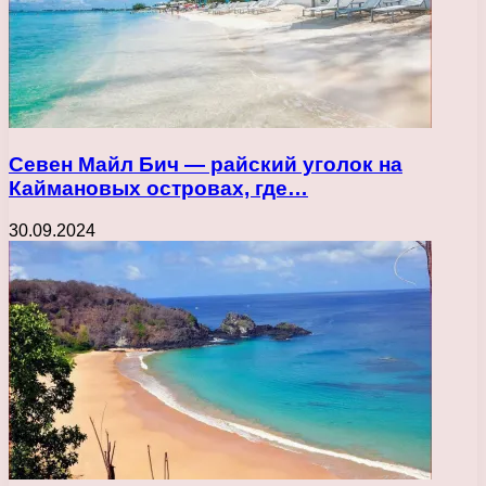
Севен Майл Бич — райский уголок на
Каймановых островах, где…
30.09.2024