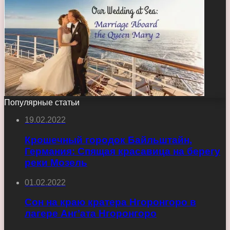
Популярные статьи
19.02.2022
Крошечный городок Байльштайн,
Германия: Спящая красавица на берегу
реки Мозель
01.02.2022
Сон на краю кратера Нгоронгоро в
лагере Анг’ата Нгоронгоро