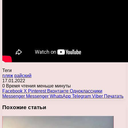
Теги
пляж
райский
17.01.2022
0
Время чтения меньше минуты
Facebook
X
Pinterest
Вконтакте
Одноклассники
Messenger
Messenger
WhatsApp
Telegram
Viber
Печатать
Похожие статьи