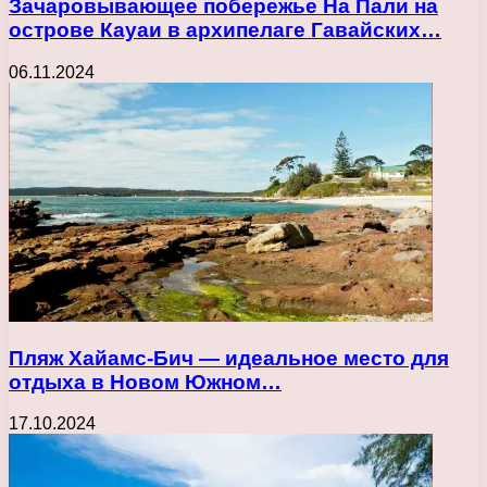
Зачаровывающее побережье На Пали на
острове Кауаи в архипелаге Гавайских…
06.11.2024
Пляж Хайамс-Бич — идеальное место для
отдыха в Новом Южном…
17.10.2024