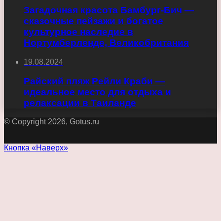
Загадочная красота Бамбург-Бич —
сказочные пейзажи и богатое
культурное наследие в
Нортумберленде, Великобритания
19.08.2024
Райский пляж Рейли Краби —
идеальное место для отдыха и
релаксации в Таиланде
© Copyright 2026, Gotus.ru
Кнопка «Наверх»