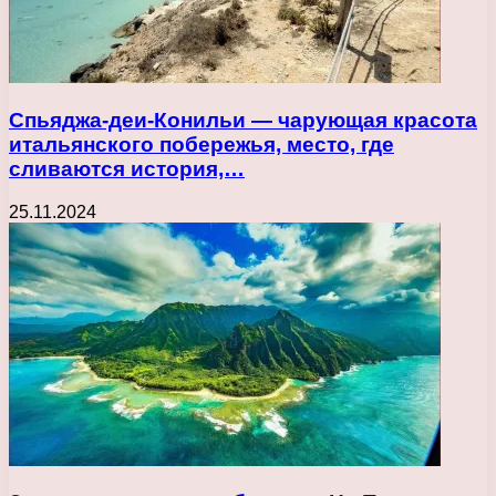
Спьяджа-деи-Конильи — чарующая красота
итальянского побережья, место, где
сливаются история,…
25.11.2024