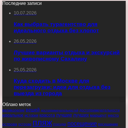
Последние записи
10.07.2026
Как выбрать турагентство для
идеального отдыха без хлопот
26.05.2026
Лучшие варианты отдыха и экскурсий
по живописному Сахалину
25.05.2026
Куда сходить в Москве для
перезагрузки: идеи для отдыха без
выезда из города
Облако меток
вещей
великолепие
достопримечательности
достопримечательностей
идеальное
красота
лучшие
лучших
маршрут
место
история
пляж
посещение
острова
острове
поездки
посещению