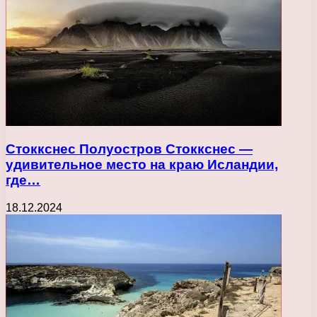
Стоккснес Полуостров Стоккснес —
удивительное место на краю Исландии,
где…
18.12.2024