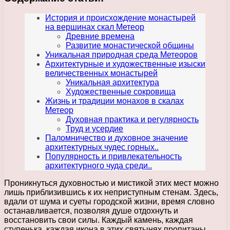
История и происхождение монастырей
на вершинах скал Метеор
Древние времена
Развитие монастической общины
Уникальная природная среда Метеоров
Архитектурные и художественные изыски
величественных монастырей
Уникальная архитектура
Художественные сокровища
Жизнь и традиции монахов в скалах
Метеор
Духовная практика и регулярность
Труд и усердие
Паломничество и духовное значение
архитектурных чудес горных..
Популярность и привлекательность
архитектурного чуда среди..
Проникнуться духовностью и мистикой этих мест можно
лишь приблизившись к их неприступным стенам. Здесь,
вдали от шума и суеты городской жизни, время словно
останавливается, позволяя душе отдохнуть и
восстановить свои силы. Каждый камень, каждая
ступенька, каждая икона в этих святынях пропитаны