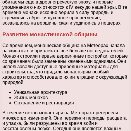
обитаемы еще в древнегреческую эпоху, и первые
упоминания о них относятся к IV веку до нашей эры. В те
времена монахи исконно верили в силу природы и
стремились обрести духовное просветление,
возвышаясь на вершины скал и уединяясь в пещерах.
Развитие монастической общины
Со временем, монашеская община на Метеорах начала
развиваться и привлекать все больше последователей.
Монахи строили первые деревянные постройки, которые
со временем были заменены каменными зданиями. Они
использовали доступные природные материалы для
строительства, что придало монастырям особый
характер и способствовало их интеграции с окружающей
природой.
Уникальная архитектура
Жизнь монахов
Сохранение и реставрация
В течение веков монастыри на Метеорах претерпели
множество изменений. Они пережили периоды расцвета
и упадка, были разрушены во время войн и
восстановлены позже. Сегодня они являются важным