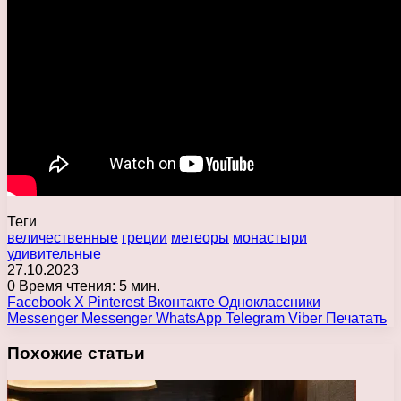
Теги
величественные
греции
метеоры
монастыри
удивительные
27.10.2023
0
Время чтения: 5 мин.
Facebook
X
Pinterest
Вконтакте
Одноклассники
Messenger
Messenger
WhatsApp
Telegram
Viber
Печатать
Похожие статьи