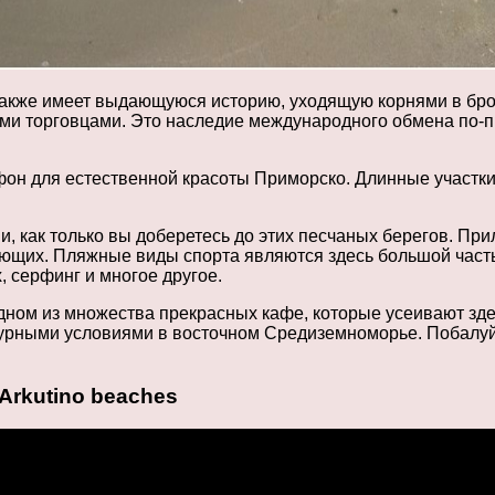
также имеет выдающуюся историю, уходящую корнями в бро
и торговцами. Это наследие международного обмена по-пр
фон для естественной красоты Приморско. Длинные участки
 как только вы доберетесь до этих песчаных берегов. Прил
ающих. Пляжные виды спорта являются здесь большой часть
 серфинг и многое другое.
дном из множества прекрасных кафе, которые усеивают зде
турными условиями в восточном Средиземноморье. Побалуй
Arkutino beaches