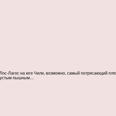
Лос-Лагос на юге Чили, возможно, самый потрясающий пляж
и густым пышным…