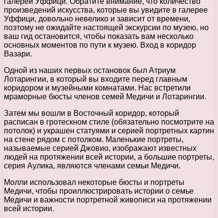
галереи Уффици. Обратите внимание, что количество
произведений искусства, которые вы увидите в галерее
Уффици, довольно невелико и зависит от времени,
поэтому не ожидайте настоящей экскурсии по музею, но
ваш гид остановится, чтобы показать вам несколько
основных моментов по пути к музею. Вход в коридор
Вазари.
Одной из наших первых остановок был Атриум
Лотарингии, в который вы входите перед главным
коридором и музейными комнатами. Нас встретили
мраморные бюсты членов семей Медичи и Лотарингии.
Затем мы вошли в Восточный коридор, который
расписан в гротескном стиле (обязательно посмотрите на
потолок) и украшен статуями и серией портретных картин
на стене рядом с потолком. Маленькие портреты,
называемые серией Джовио, изображают известных
людей на протяжении всей истории, а большие портреты,
серия Аулика, являются членами семьи Медичи.
Молли использовал некоторые бюсты и портреты
Медичи, чтобы проиллюстрировать истории о семье
Медичи и важности портретной живописи на протяжении
всей истории.