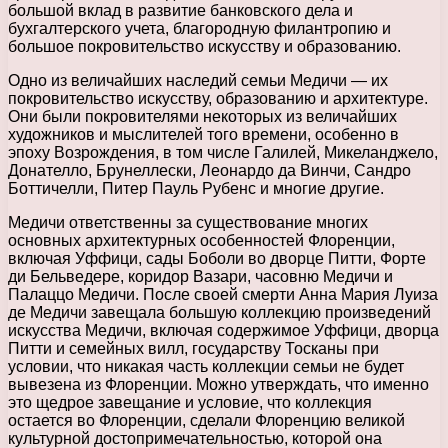
большой вклад в развитие банковского дела и
бухгалтерского учета, благородную филантропию и
большое покровительство искусству и образованию.
Одно из величайших наследий семьи Медичи — их
покровительство искусству, образованию и архитектуре.
Они были покровителями некоторых из величайших
художников и мыслителей того времени, особенно в
эпоху Возрождения, в том числе
Галилей, Микеланджело,
Донателло, Брунеллески, Леонардо да Винчи, Сандро
Боттичелли, Питер Пауль Рубенс и многие другие.
Медичи ответственны за существование многих
основных архитектурных особенностей Флоренции,
включая Уффици, сады Боболи во дворце Питти, Форте
ди Бельведере, коридор Вазари, часовню Медичи и
Палаццо Медичи. После своей смерти Анна Мария Луиза
де Медичи завещала большую коллекцию произведений
искусства Медичи, включая содержимое Уффици, дворца
Питти и семейных вилл, государству Тосканы при
условии, что никакая часть коллекции семьи не будет
вывезена из Флоренции. Можно утверждать, что именно
это щедрое завещание и условие, что коллекция
остается во Флоренции, сделали Флоренцию великой
культурной достопримечательностью, которой она