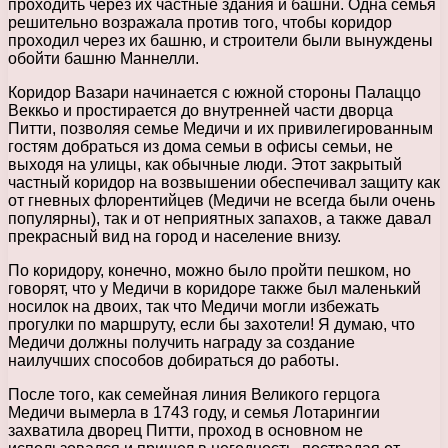
проходить через их частные здания и башни. Одна семья
решительно возражала против того, чтобы коридор
проходил через их башню, и строители были вынуждены
обойти башню Маннелли.
Коридор Вазари начинается с южной стороны Палаццо
Веккьо и простирается до внутренней части дворца
Питти, позволяя семье Медичи и их привилегированным
гостям добраться из дома семьи в офисы семьи, не
выходя на улицы, как обычные люди. Этот закрытый
частный коридор на возвышении обеспечивал защиту как
от гневных флорентийцев (Медичи не всегда были очень
популярны), так и от неприятных запахов, а также давал
прекрасный вид на город и население внизу.
По коридору, конечно, можно было пройти пешком, но
говорят, что у Медичи в коридоре также был маленький
носилок на двоих, так что Медичи могли избежать
прогулки по маршруту, если бы захотели! Я думаю, что
Медичи должны получить награду за создание
наилучших способов добираться до работы.
После того, как семейная линия Великого герцога
Медичи вымерла в 1743 году, и семья Лотарингии
захватила дворец Питти, проход в основном не