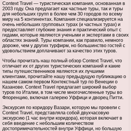
Context Travel — туристическая компания, основанная в
2003 году. Она предлагает как частные туры, так и туры
для небольших групп в более чем 30 городов по всему
миру на 5 континентах. Компания специализируется на
очень небольших групповых турах (и частных турах) и
предоставляет глубокие знания и практический опыт с
гидами, которые являются учеными и экспертами в своих
областях знаний. Туры компании, как правило, немного
дороже, чем у других турфирм, но большинство гостей с
удовольствием доплачивают за качество этих туров.
Чтобы прочитать наш полный обзор Context Travel, что
отличает их от других туристических компаний и какие
типы путешественников являются их лучшими
клиентами, прочитайте нашу предыдущую публикацию о
нашем самом первом Контекстный тур по Венеции о
Казанове. Context Travel предлагает широкий выбор
туров по Италии, в том числе многочисленные туры во
Флоренцию, включая галерею Уффици и дворец Питти.
Экскурсия по коридору Вазари, которую мы провели с
Context Travel, представляла собой двухчасовую
экскурсию (1 час внутри коридора), которая включает в
себя введение с небольшим количеством
достопримечательностей внутри Уффици, но большую