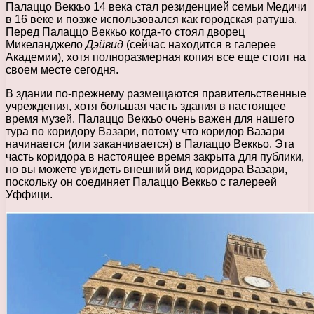
Палаццо Веккьо 14 века стал резиденцией семьи Медичи
в 16 веке и позже использовался как городская ратуша.
Перед Палаццо Веккьо когда-то стоял дворец
Микеланджело
Дэйвид
(сейчас находится в галерее
Академии), хотя полноразмерная копия все еще стоит на
своем месте сегодня.
В здании по-прежнему размещаются правительственные
учреждения, хотя большая часть здания в настоящее
время музей. Палаццо Веккьо очень важен для нашего
тура по коридору Вазари, потому что коридор Вазари
начинается (или заканчивается) в Палаццо Веккьо. Эта
часть коридора в настоящее время закрыта для публики,
но вы можете увидеть внешний вид коридора Вазари,
поскольку он соединяет Палаццо Веккьо с галереей
Уффици.