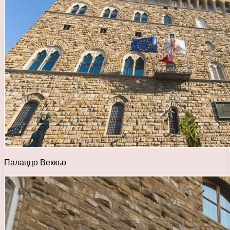
Палаццо Веккьо