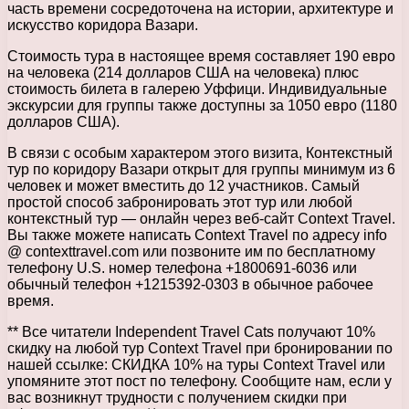
часть времени сосредоточена на истории, архитектуре и
искусство коридора Вазари.
Стоимость тура в настоящее время составляет 190 евро
на человека (214 долларов США на человека) плюс
стоимость билета в галерею Уффици. Индивидуальные
экскурсии для группы также доступны за 1050 евро (1180
долларов США).
В связи с особым характером этого визита, Контекстный
тур по коридору Вазари открыт для группы минимум из 6
человек и может вместить до 12 участников. Самый
простой способ забронировать этот тур или любой
контекстный тур — онлайн через веб-сайт Context Travel.
Вы также можете написать Context Travel по адресу info
@ contexttravel.com или позвоните им по бесплатному
телефону U.S. номер телефона +1800691-6036 или
обычный телефон +1215392-0303 в обычное рабочее
время.
** Все читатели Independent Travel Cats получают 10%
скидку на любой тур Context Travel при бронировании по
нашей ссылке: СКИДКА 10% на туры Context Travel или
упомяните этот пост по телефону. Сообщите нам, если у
вас возникнут трудности с получением скидки при