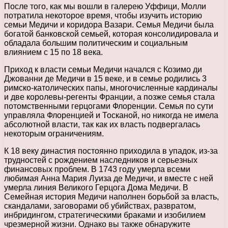
После того, как мы вошли в галерею Уффици, Молли
потратила некоторое время, чтобы изучить историю
семьи Медичи и коридора Вазари. Семья Медичи была
богатой банковской семьей, которая консолидировала и
обладала большим политическим и социальным
влиянием с 15 по 18 века.
Приход к власти семьи Медичи начался с Козимо ди
Джованни де Медичи в 15 веке, и в семье родились 3
римско-католических папы, многочисленные кардиналы
и две королевы-регенты Франции, а позже семья стала
потомственными герцогами Флоренции. Семья по сути
управляла Флоренцией и Тосканой, но никогда не имела
абсолютной власти, так как их власть подвергалась
некоторым ограничениям.
К 18 веку династия постоянно приходила в упадок, из-за
трудностей с рождением наследников и серьезных
финансовых проблем. В 1743 году умерла всеми
любимая Анна Мария Луиза де Медичи, и вместе с ней
умерла линия Великого Герцога Дома Медичи. В
Семейная история Медичи наполнен борьбой за власть,
скандалами, заговорами об убийствах, развратом,
инбридингом, стратегическими браками и изобилием
чрезмерной жизни. Однако вы также обнаружите