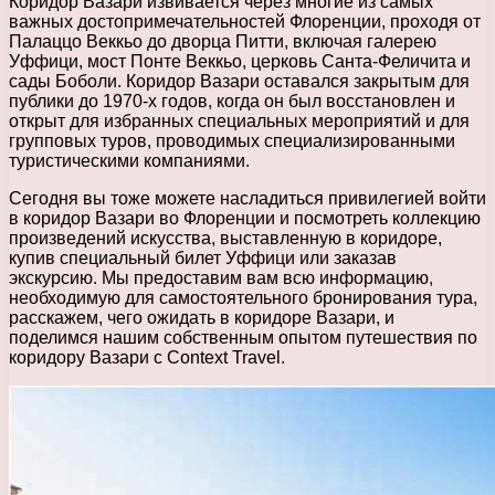
Коридор Вазари извивается через многие из самых
важных достопримечательностей Флоренции, проходя от
Палаццо Веккьо до дворца Питти, включая галерею
Уффици, мост Понте Веккьо, церковь Санта-Феличита и
сады Боболи. Коридор Вазари оставался закрытым для
публики до 1970-х годов, когда он был восстановлен и
открыт для избранных специальных мероприятий и для
групповых туров, проводимых специализированными
туристическими компаниями.
Сегодня вы тоже можете насладиться привилегией войти
в коридор Вазари во Флоренции и посмотреть коллекцию
произведений искусства, выставленную в коридоре,
купив специальный билет Уффици или заказав
экскурсию. Мы предоставим вам всю информацию,
необходимую для самостоятельного бронирования тура,
расскажем, чего ожидать в коридоре Вазари, и
поделимся нашим собственным опытом путешествия по
коридору Вазари с Context Travel.