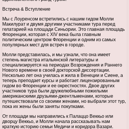
Встреча & Вступление
Мы с Лоуренсом встретились с нашим гидом Молли
Макилурат и двумя другими участниками тура перед
гелатарией на площади Синьории. Это главная площадь
Флоренции, которая с XIV века была главным
политическим центром Флоренции и одним из самых
популярных мест для встреч в городе.
Молли представилась, и мы узнали, что она имеет
степень магистра итальянской литературы и
специализируется на периодах Возрождения и Раннего
Нового времени в своей докторской диссертации.
Несколько лет она училась и жила в Венеции и Сиене, а
теперь преподает курсы и работает лицензированным
гидом во Флоренции и ее окрестностях. Двое других
участников тура были дружелюбными пожилыми
американскими друзьями-джентльменами, которые
путешествовали со своими женами, но выбрали этот тур,
пока их жены были заняты покупками.
От площади мы направились к Палаццо Веккьо или
дворцу Веккьо, и Молли начала рассказывать нам
краткую историю семьи Медичи и коридора Вазари.