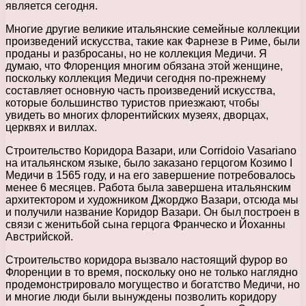
является сегодня.
Многие другие великие итальянские семейные коллекции
произведений искусства, такие как Фарнезе в Риме, были
проданы и разбросаны, но не коллекция Медичи. Я
думаю, что Флоренция многим обязана этой женщине,
поскольку коллекция Медичи сегодня по-прежнему
составляет основную часть произведений искусства,
которые большинство туристов приезжают, чтобы
увидеть во многих флорентийских музеях, дворцах,
церквях и виллах.
Строительство Коридора Вазари, или Corridoio Vasariano
на итальянском языке, было заказано герцогом Козимо I
Медичи в 1565 году, и на его завершение потребовалось
менее 6 месяцев. Работа была завершена итальянским
архитектором и художником Джорджо Вазари, отсюда мы
и получили название Коридор Вазари. Он был построен в
связи с женитьбой сына герцога Франческо и Йоханны
Австрийской.
Строительство коридора вызвало настоящий фурор во
Флоренции в то время, поскольку оно не только наглядно
продемонстрировало могущество и богатство Медичи, но
и многие люди были вынуждены позволить коридору