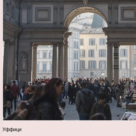
Уффици