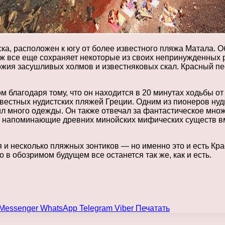
ска, расположен к югу от более известного пляжа Матала. 
яж все еще сохраняет некоторые из своих непринужденных 
жия засушливых холмов и известняковых скал. Красный пе
 благодаря тому, что он находится в 20 минутах ходьбы от 
вестных нудистских пляжей Греции. Одним из пионеров нуд
ил много одежды. Он также отвечал за фантастическое мно
ые напоминающие древних минойских мифических существ в
я и несколько пляжных зонтиков — но именно это и есть Кр
о в обозримом будущем все останется так же, как и есть.
Messenger
WhatsApp
Telegram
Viber
Печатать