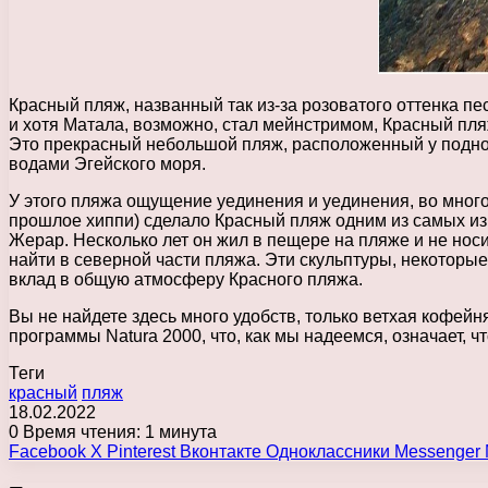
Красный пляж, названный так из-за розоватого оттенка пе
и хотя Матала, возможно, стал мейнстримом, Красный пл
Это прекрасный небольшой пляж, расположенный у подно
водами Эгейского моря.
У этого пляжа ощущение уединения и уединения, во многом
прошлое хиппи) сделало Красный пляж одним из самых из
Жерар. Несколько лет он жил в пещере на пляже и не нос
найти в северной части пляжа. Эти скульптуры, некотор
вклад в общую атмосферу Красного пляжа.
Вы не найдете здесь много удобств, только ветхая кофейн
программы Natura 2000, что, как мы надеемся, означает, чт
Теги
красный
пляж
18.02.2022
0
Время чтения: 1 минута
Facebook
X
Pinterest
Вконтакте
Одноклассники
Messenger