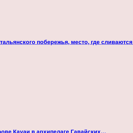
альянского побережья, место, где сливаются
ове Кауаи в архипелаге Гавайских…