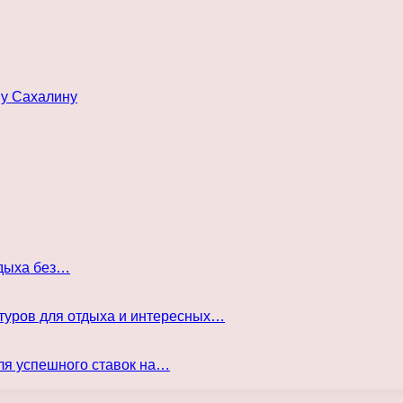
му Сахалину
тдыха без…
туров для отдыха и интересных…
ля успешного ставок на…