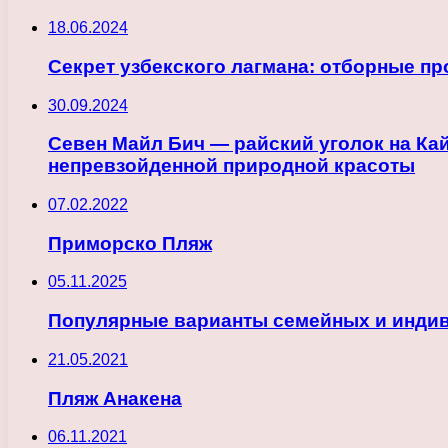
18.06.2024
Секрет узбекского лагмана: отборные пр
30.09.2024
Севен Майл Бич — райский уголок на Ка
непревзойденной природной красоты
07.02.2022
Приморско Пляж
05.11.2025
Популярные варианты семейных и индив
21.05.2021
Пляж Анакена
06.11.2021