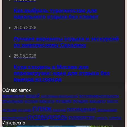
Как выбрать турагентство для
идеального отдыха без хлопот
26.05.2026
Лучшие варианты отдыха и экскурсий
по живописному Сахалину
25.05.2026
Куда сходить в Москве для
перезагрузки: идеи для отдыха без
выезда из города
Облако меток
вещей
великолепие
достопримечательности
достопримечательностей
идеальное
красота
лучшие
лучших
маршрут
место
история
пляж
посещение
острова
острове
поездки
посещению
путеводитель
руководство
советы
послеобеденный
сделать
Интересно