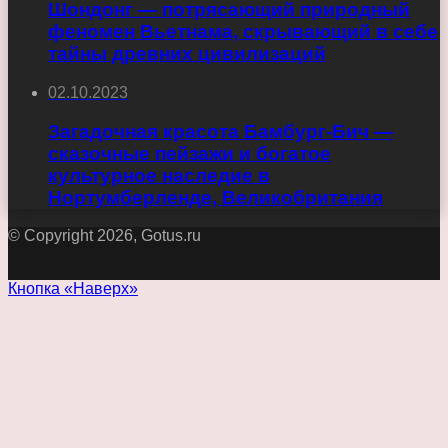
Шондонг — потрясающий природный
феномен Вьетнама, скрывающий в себе
тайны древних цивилизаций
02.10.2023
Загадочная красота Бамбург-Бич —
сказочные пейзажи и богатое
культурное наследие в
Нортумберленде, Великобритания
© Copyright 2026, Gotus.ru
Кнопка «Наверх»