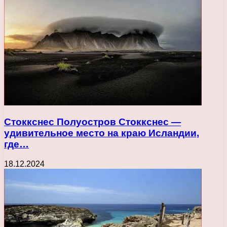
Стоккснес Полуостров Стоккснес —
удивительное место на краю Исландии,
где…
18.12.2024