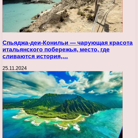
Спьяджа-деи-Конильи — чарующая красота
итальянского побережья, место, где
сливаются история,…
25.11.2024