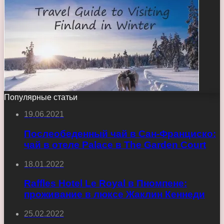
Популярные статьи
19.06.2021
Послеобеденный чай в Сан-Франциско:
чай в отеле Palace в The Garden Court
18.01.2022
Raffles Hotel Le Royal в Пномпене:
проживание в люксе Жаклин Кеннеди
25.02.2022