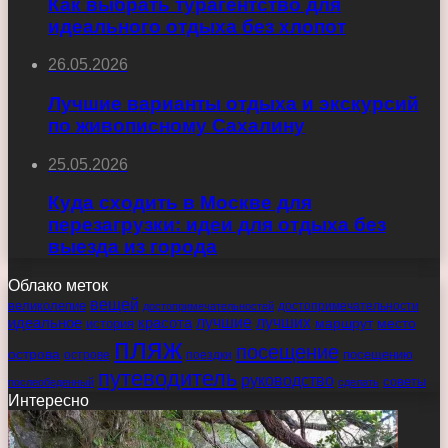
Как выбрать турагентство для
идеального отдыха без хлопот
26.05.2026
Лучшие варианты отдыха и экскурсий
по живописному Сахалину
25.05.2026
Куда сходить в Москве для
перезагрузки: идеи для отдыха без
выезда из города
Облако меток
вещей
великолепие
достопримечательности
достопримечательностей
идеальное
красота
лучшие
лучших
маршрут
место
история
пляж
посещение
острова
острове
поездки
посещению
путеводитель
руководство
советы
послеобеденный
сделать
Интересно