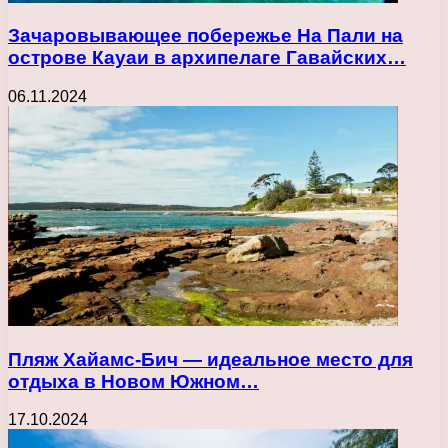
Зачаровывающее побережье На Пали на
острове Кауаи в архипелаге Гавайских…
06.11.2024
Пляж Хайамс-Бич — идеальное место для
отдыха в Новом Южном…
17.10.2024