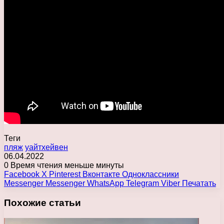
Теги
пляж
уайтхейвен
06.04.2022
0
Время чтения меньше минуты
Facebook
X
Pinterest
Вконтакте
Одноклассники
Messenger
Messenger
WhatsApp
Telegram
Viber
Печатать
Похожие статьи