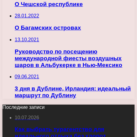
О Чешской республике
28.01.2022
О Багамских островах
13.10.2021
Руководство по посещению
международной фиесты воздушных
шаров в Альбукерке в Нью-Мексико
09.06.2021
3 дня в Дублине, Ирландия: идеальный
маршрут по Дублину
Последние записи
10.07.2026
Как выбрать турагентство для
идеального отдыха без хлопот