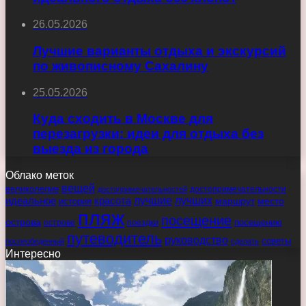
26.05.2026
Лучшие варианты отдыха и экскурсий
по живописному Сахалину
25.05.2026
Куда сходить в Москве для
перезагрузки: идеи для отдыха без
выезда из города
Облако меток
вещей
великолепие
достопримечательности
достопримечательностей
идеальное
красота
лучшие
лучших
маршрут
место
история
пляж
посещение
острова
острове
поездки
посещению
путеводитель
руководство
советы
послеобеденный
сделать
Интересно