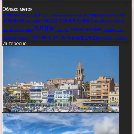
Облако меток
вещей
великолепие
достопримечательности
достопримечательностей
идеальное
красота
лучшие
лучших
маршрут
место
история
пляж
посещение
острова
острове
поездки
посещению
путеводитель
руководство
советы
послеобеденный
сделать
Интересно