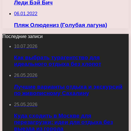
Леди Бэй Бич
06.01.2022
Пляж Олюдениз (Голубая лагуна)
Последние записи
10.07.2026
Как выбрать турагентство для
идеального отдыха без хлопот
26.05.2026
Лучшие варианты отдыха и экскурсий
по живописному Сахалину
25.05.2026
Куда сходить в Москве для
перезагрузки: идеи для отдыха без
выезда из города