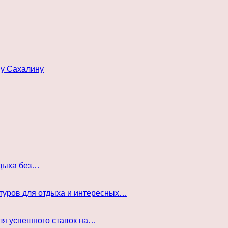
му Сахалину
тдыха без…
туров для отдыха и интересных…
ля успешного ставок на…