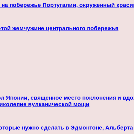
 на побережье Португалии, окруженный крас
этой жемчужине центрального побережья
 Японии, священное место поклонения и вдох
ликолепие вулканической мощи
которые нужно сделать в Эдмонтоне, Альберта