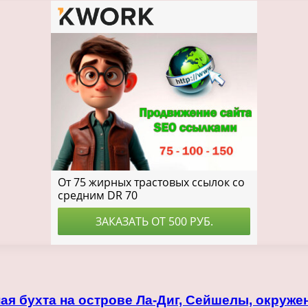
ая бухта на острове Ла-Диг, Сейшелы, окруж