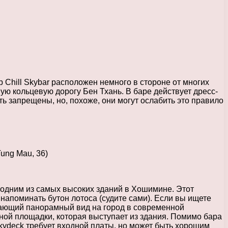
 Chill Skybar расположен немного в стороне от многих
ю кольцевую дорогу Бен Тхань. В баре действует дресс-
ь запрещены, но, похоже, они могут ослабить это правило
Tung Mau, 36)
 одним из самых высоких зданий в Хошимине. Этот
апоминать бутон лотоса (судите сами). Если вы ищете
ывающий панорамный вид на город в современной
етной площадки, которая выступает из здания. Помимо бара
Skydeck требует входной платы, но может быть хорошим