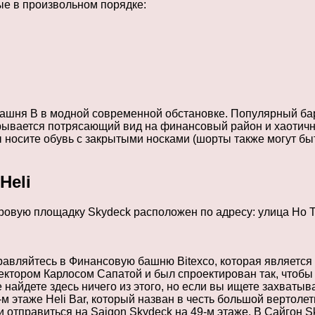
ые в произвольном порядке:
 Башня B в модной современной обстановке. Популярный бар
рывается потрясающий вид на финансовый район и хаотичну
 носите обувь с закрытыми носками (шорты также могут быт
Heli
смотровую площадку Skydeck расположен по адресу: улица Ho 
равляйтесь в Финансовую башню Bitexco, которая является
тором Карлосом Сапатой и был спроектирован так, чтобы н
 найдете здесь ничего из этого, но если вы ищете захват
2-м этаже Heli Bar, который назван в честь большой вертол
и отправиться на Saigon Skydeck на 49-м этаже. В Сайгон 