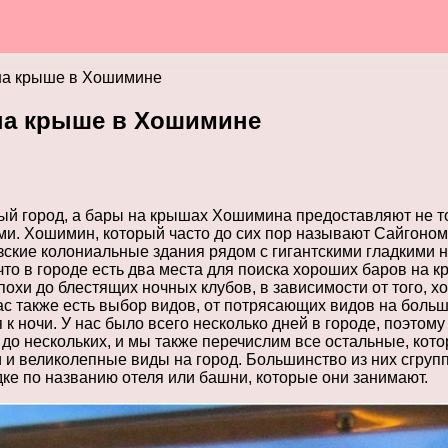
 на крыше в Хошимине
 на крыше в Хошимине
ый город, а бары на крышах Хошимина предоставляют не т
ями. Хошимин, который часто до сих пор называют Сайгоно
ские колониальные здания рядом с гигантскими гладкими не
о в городе есть два места для поиска хороших баров на кр
охи до блестящих ночных клубов, в зависимости от того, х
ас также есть выбор видов, от потрясающих видов на боль
 к ночи. У нас было всего несколько дней в городе, поэтом
 до нескольких, и мы также перечислим все остальные, кот
и великолепные виды на город. Большинство из них сгрупп
ке по названию отеля или башни, которые они занимают.