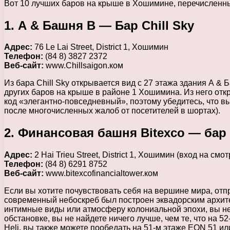
Вот 10 лучших баров на крыше в Хошимине, перечисленн
1. А & Башня B — Бар Chill Sky
Адрес:
76 Le Lai Street, District 1, Хошимин
Телефон:
(84 8) 3827 2372
Веб-сайт:
www.Chillsaigon.ком
Из бара Chill Sky открывается вид с 27 этажа здания А &
других баров на крыше в районе 1 Хошимина. Из него отк
код «элегантно-повседневный», поэтому убедитесь, что вы
после многочисленных жалоб от посетителей в шортах).
2. Финансовая башня Bitexco — бар 
Адрес:
2 Hai Trieu Street, District 1, Хошимин (вход на 
Телефон:
(84 8) 6291 8752
Веб-сайт:
www.bitexcofinancialtower.ком
Если вы хотите почувствовать себя на вершине мира, отп
современный небоскреб был построен эквадорским архитек
интимные виды или атмосферу колониальной эпохи, вы не
обстановке, вы не найдете ничего лучше, чем те, что на 5
Heli, вы также можете пообедать на 51-м этаже EON 51 ил