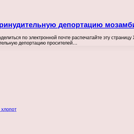
принудительную депортацию мозамб
оделиться по электронной почте распечатайте эту страниц
дительную депортацию просителей…
 хлопот