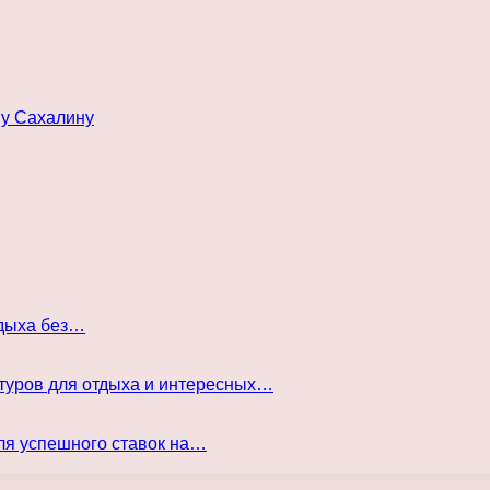
му Сахалину
тдыха без…
туров для отдыха и интересных…
ля успешного ставок на…