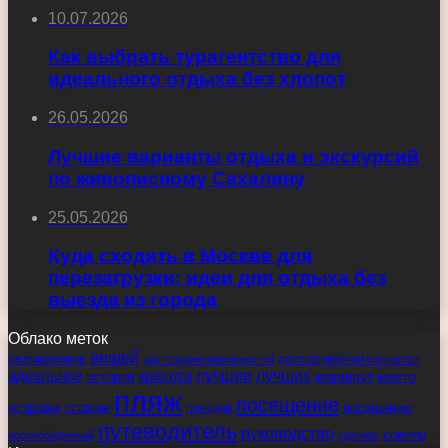
10.07.2026
Как выбрать турагентство для
идеального отдыха без хлопот
26.05.2026
Лучшие варианты отдыха и экскурсий
по живописному Сахалину
25.05.2026
Куда сходить в Москве для
перезагрузки: идеи для отдыха без
выезда из города
Облако меток
вещей
великолепие
достопримечательности
достопримечательностей
идеальное
красота
лучшие
лучших
маршрут
место
история
пляж
посещение
острова
острове
поездки
посещению
путеводитель
руководство
советы
послеобеденный
сделать