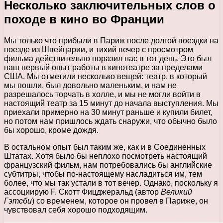
Несколько заключительных слов о
походе в кино во Франции
Мы только что прибыли в Париж после долгой поездки на
поезде из Швейцарии, и тихий вечер с просмотром
фильма действительно поразил нас в тот день. Это был
наш первый опыт работы в кинотеатре за пределами
США. Мы отметили несколько вещей: театр, в который
мы пошли, был довольно маленьким, и нам не
разрешалось торчать в холле, и мы не могли войти в
настоящий театр за 15 минут до начала выступления. Мы
приехали примерно на 30 минут раньше и купили билет,
но потом нам пришлось ждать снаружи, что обычно было
бы хорошо, кроме дождя.
В остальном опыт был таким же, как и в Соединенных
Штатах. Хотя было бы неплохо посмотреть настоящий
французский фильм, нам потребовались бы английские
субтитры, чтобы по-настоящему насладиться им, тем
более, что мы так устали в тот вечер. Однако, поскольку я
ассоциирую F. Скотт Фицджеральд (автор
Великий
Гэтсби
) со временем, которое он провел в Париже, он
чувствовал себя хорошо подходящим.