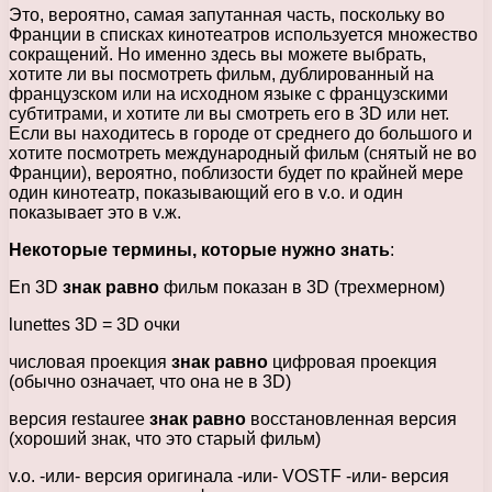
Это, вероятно, самая запутанная часть, поскольку во
Франции в списках кинотеатров используется множество
сокращений. Но именно здесь вы можете выбрать,
хотите ли вы посмотреть фильм, дублированный на
французском или на исходном языке с французскими
субтитрами, и хотите ли вы смотреть его в 3D или нет.
Если вы находитесь в городе от среднего до большого и
хотите посмотреть международный фильм (снятый не во
Франции), вероятно, поблизости будет по крайней мере
один кинотеатр, показывающий его в v.о. и один
показывает это в v.ж.
Некоторые термины, которые нужно знать
:
En 3D
знак равно
фильм показан в 3D (трехмерном)
lunettes 3D = 3D очки
числовая проекция
знак равно
цифровая проекция
(обычно означает, что она не в 3D)
версия restauree
знак равно
восстановленная версия
(хороший знак, что это старый фильм)
v.о. -или- версия оригинала -или- VOSTF -или- версия