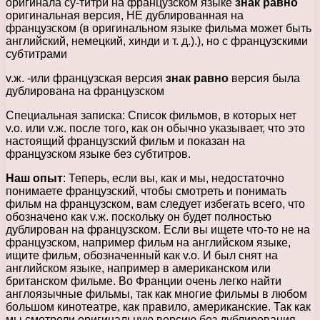
оригинала су-титри на французском языке
знак равно
оригинальная версия, НЕ дублированная на
французском (в оригинальном языке фильма может быть
английский, немецкий, хинди и т. д.).), но с французскими
субтитрами
v.ж. -или французская версия
знак равно
версия была
дублирована на французском
Специальная записка: Список фильмов, в которых нет
v.о. или v.ж. после того, как он обычно указывает, что это
настоящий французский фильм и показан на
французском языке без субтитров.
Наш опыт
: Теперь, если вы, как и мы, недостаточно
понимаете французский, чтобы смотреть и понимать
фильм на французском, вам следует избегать всего, что
обозначено как v.ж. поскольку он будет полностью
дублирован на французском. Если вы ищете что-то не на
французском, например фильм на английском языке,
ищите фильм, обозначенный как v.о. И был снят на
английском языке, например в американском или
британском фильме. Во Франции очень легко найти
англоязычные фильмы, так как многие фильмы в любом
большом кинотеатре, как правило, американские. Так как
мы смотрели оригинальную версию без дублирования