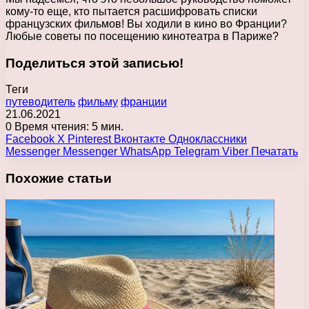
кому-то еще, кто пытается расшифровать списки
французских фильмов! Вы ходили в кино во Франции?
Любые советы по посещению кинотеатра в Париже?
Поделиться этой записью!
Теги
путеводитель
фильму
франции
21.06.2021
0
Время чтения: 5 мин.
Facebook
X
Pinterest
Вконтакте
Одноклассники
Messenger
Messenger
WhatsApp
Telegram
Viber
Печатать
Похожие статьи