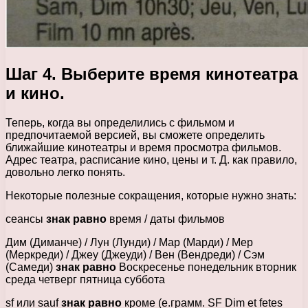
Шаг 4. Выберите время кинотеатра
и кино.
Теперь, когда вы определились с фильмом и
предпочитаемой версией, вы сможете определить
ближайшие кинотеатры и время просмотра фильмов.
Адрес театра, расписание кино, цены и т. Д. как правило,
довольно легко понять.
Некоторые полезные сокращения, которые нужно знать:
сеансы
знак равно
время / даты фильмов
Дим (Диманче) / Лун (Лунди) / Мар (Марди) / Мер
(Меркреди) / Джеу (Джеуди) / Вен (Вендреди) / Сэм
(Самеди)
знак равно
Воскресенье понедельник вторник
среда четверг пятница суббота
sf или sauf
знак равно
кроме (e.грамм. SF Dim et fetes