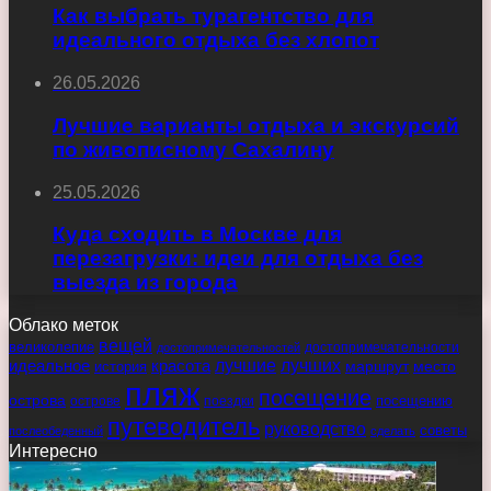
Как выбрать турагентство для
идеального отдыха без хлопот
26.05.2026
Лучшие варианты отдыха и экскурсий
по живописному Сахалину
25.05.2026
Куда сходить в Москве для
перезагрузки: идеи для отдыха без
выезда из города
Облако меток
вещей
великолепие
достопримечательности
достопримечательностей
идеальное
красота
лучшие
лучших
маршрут
место
история
пляж
посещение
острова
острове
поездки
посещению
путеводитель
руководство
советы
послеобеденный
сделать
Интересно