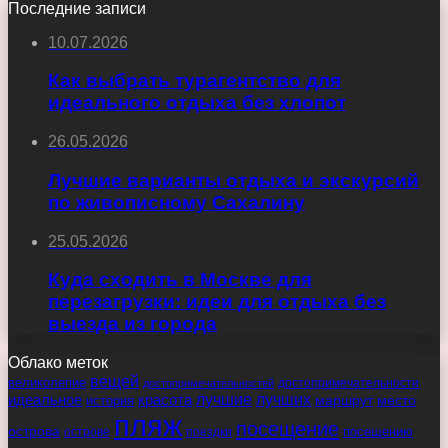
Последние записи
10.07.2026
Как выбрать турагентство для
идеального отдыха без хлопот
26.05.2026
Лучшие варианты отдыха и экскурсий
по живописному Сахалину
25.05.2026
Куда сходить в Москве для
перезагрузки: идеи для отдыха без
выезда из города
Облако меток
вещей
великолепие
достопримечательности
достопримечательностей
идеальное
красота
лучшие
лучших
маршрут
место
история
пляж
посещение
острова
острове
поездки
посещению