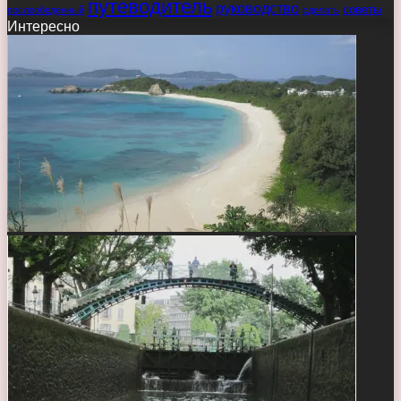
путеводитель
руководство
советы
послеобеденный
сделать
Интересно