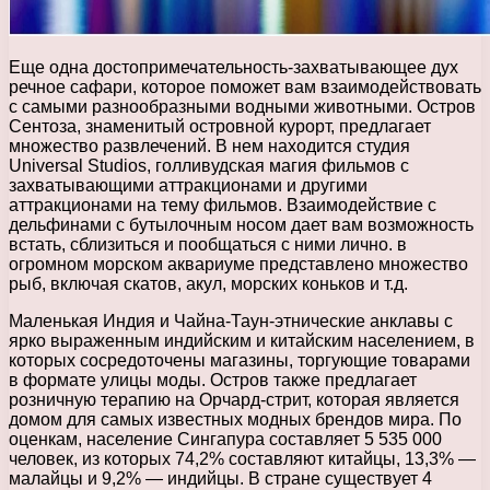
Еще одна достопримечательность-захватывающее дух
речное сафари, которое поможет вам взаимодействовать
с самыми разнообразными водными животными. Остров
Сентоза, знаменитый островной курорт, предлагает
множество развлечений. В нем находится студия
Universal Studios, голливудская магия фильмов с
захватывающими аттракционами и другими
аттракционами на тему фильмов. Взаимодействие с
дельфинами с бутылочным носом дает вам возможность
встать, сблизиться и пообщаться с ними лично. в
огромном морском аквариуме представлено множество
рыб, включая скатов, акул, морских коньков и т.д.
Маленькая Индия и Чайна-Таун-этнические анклавы с
ярко выраженным индийским и китайским населением, в
которых сосредоточены магазины, торгующие товарами
в формате улицы моды. Остров также предлагает
розничную терапию на Орчард-стрит, которая является
домом для самых известных модных брендов мира. По
оценкам, население Сингапура составляет 5 535 000
человек, из которых 74,2% составляют китайцы, 13,3% —
малайцы и 9,2% — индийцы. В стране существует 4