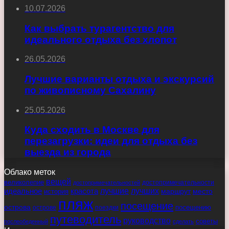
10.07.2026
Как выбрать турагентство для
идеального отдыха без хлопот
26.05.2026
Лучшие варианты отдыха и экскурсий
по живописному Сахалину
25.05.2026
Куда сходить в Москве для
перезагрузки: идеи для отдыха без
выезда из города
Облако меток
вещей
великолепие
достопримечательности
достопримечательностей
идеальное
красота
лучшие
лучших
маршрут
место
история
пляж
посещение
острова
острове
поездки
посещению
путеводитель
руководство
советы
послеобеденный
сделать