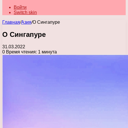
Войти
Switch skin
Главная
/
Азия
/
О Сингапуре
О Сингапуре
31.03.2022
0
Время чтения: 1 минута