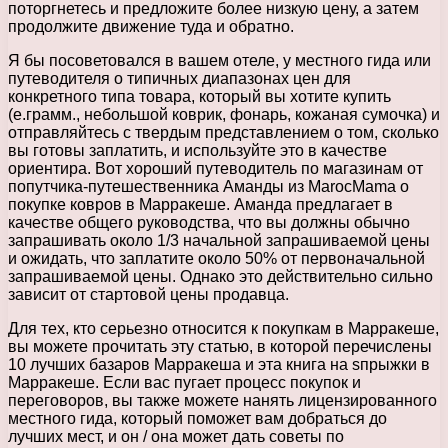
поторгнетесь и предложите более низкую цену, а затем
продолжите движение туда и обратно.
Я бы посоветовался в вашем отеле, у местного гида или
путеводителя о типичных диапазонах цен для
конкретного типа товара, который вы хотите купить
(e.грамм., небольшой коврик, фонарь, кожаная сумочка) и
отправляйтесь с твердым представлением о том, сколько
вы готовы заплатить, и используйте это в качестве
ориентира. Вот хороший путеводитель по магазинам от
попутчика-путешественника Аманды из MarocMama о
покупке ковров в Марракеше. Аманда предлагает в
качестве общего руководства, что вы должны обычно
запрашивать около 1/3 начальной запрашиваемой цены
и ожидать, что заплатите около 50% от первоначальной
запрашиваемой цены. Однако это действительно сильно
зависит от стартовой цены продавца.
Для тех, кто серьезно относится к покупкам в Марракеше,
вы можете прочитать эту статью, в которой перечислены
10 лучших базаров Марракеша и эта книга на sпрыжки в
Марракеше. Если вас пугает процесс покупок и
переговоров, вы также можете нанять лицензированного
местного гида, который поможет вам добраться до
лучших мест, и он / она может дать советы по