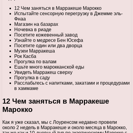
12 Чем заняться в Марракеше Марокко
Испытайте сенсорную перегрузку в Джемме эль-
Фнаа
Магазин на базарах
Ночевка в риаде
Посетите кожевенный завод
Узнайте о медресе Бен Юсефа
Посетите один или два дворца
Музеи Марракеша
Рок Касба
Прогулка по валам
Ешьте много марокканской еды
Увидеть Марракеш сверху
Прогулка в саду
Расслабьтесь с напитками, закатами и процедурами
в хаммаме
12 Чем заняться в Марракеше
Марокко
Как я уже сказал, мы с Лоуренсом недавно провели
около 2 недель в Марракеше и около месяца в Марокко,
так же как и 10-дневный тур по экзотическому Марокко с