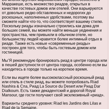
Марракеше, есть множество риадов, открытых в
качестве гостевых домов или отелей. Они варьируются
от довольно редко обставленных и недорогих до
роскошных, наполненных удобствами, поэтому вы
сможете найти что-то, что соответствует вашему стилю.
Поскольку риады изначально строились как дома для
больших семей, вы можете найти меньше уединения и
пространства, чем привыкли в обычном отеле, но
большинству людей нравится более интимный отдых в
риаде. Также есть новые «современные риады»
построен для того, чтобы быть гостевым домом или
гостиницей.
Мы’Я рекомендую бронировать риад в центре города или
в пешей доступности от центра города, особенно если вы
находитесь в городе только на короткое время.
Если вы ищете более высококлассный роскошный риад
или отель в стиле риад, вы можете попробовать Riad
Nashira & Спа, Риад La Source du Desert или Риад Dar
Dialkoum. Есть также декадентский и дорогой Royal
Mansour, где гости получают свой эксклюзивный «риад».
Варианты среднего уровня: Riad les Jardins des Lilas и
Riad de la Semaine.