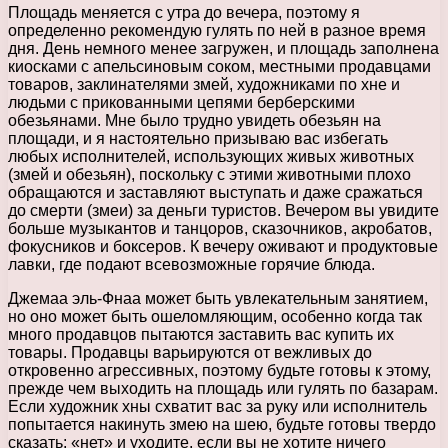
Площадь меняется с утра до вечера, поэтому я
определенно рекомендую гулять по ней в разное время
дня. День немного менее загружен, и площадь заполнена
киосками с апельсиновым соком, местными продавцами
товаров, заклинателями змей, художниками по хне и
людьми с прикованными цепями берберскими
обезьянами. Мне было трудно увидеть обезьян на
площади, и я настоятельно призываю вас избегать
любых исполнителей, использующих живых животных
(змей и обезьян), поскольку с этими животными плохо
обращаются и заставляют выступать и даже сражаться
до смерти (змеи) за деньги туристов. Вечером вы увидите
больше музыкантов и танцоров, сказочников, акробатов,
фокусников и боксеров. К вечеру оживают и продуктовые
лавки, где подают всевозможные горячие блюда.
Джемаа эль-Фнаа может быть увлекательным занятием,
но оно может быть ошеломляющим, особенно когда так
много продавцов пытаются заставить вас купить их
товары. Продавцы варьируются от вежливых до
откровенно агрессивных, поэтому будьте готовы к этому,
прежде чем выходить на площадь или гулять по базарам.
Если художник хны схватит вас за руку или исполнитель
попытается накинуть змею на шею, будьте готовы твердо
сказать: «нет» и уходите, если вы не хотите ничего