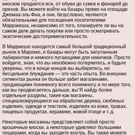
киосков продается все, от обуви до сумок и фонарей до
орехов. Вы можете войти на базары прямо на площади
Джемаа-эль-Фна, и они, безусловно, являются
обязательными для посещения посетителями
Марракеша, независимо от того, планируете ли вы на
самом деле делать покупки или просто осматривать
экзотические достопримечательности.
В Марркеше находится самый большой традиционный
рынок в Марокко, и базары могут быть запутанным
лабиринтом и немного пугающими для новичков. Просто
войдите, зная, что вы неизбежно потеряетесь, и будьте
уверены, что в конце концов вы выберетесь, но
бесцельное блуждание — это часть опыта. Во внешних
сегментах рынка он больше забит магазинами,
продающими понемногу всего понемногу, и по мере того,
как вы продвигаетесь дальше, вы’Я найду более
отдельные разделы, такие как магазины,
специализирующиеся на обработке дерева, скобяных
изделиях, одежде и текстиле, изделиях из кожи, травах,
пищевых продуктах, керамике, живой птице и т. д.
Некоторые магазины представляют собой просто
крошечные киоски, а некоторые удивляют большими
пещерами, когда вы заходите внутрь. Вы также можете