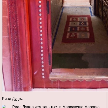
Риад Дуджа