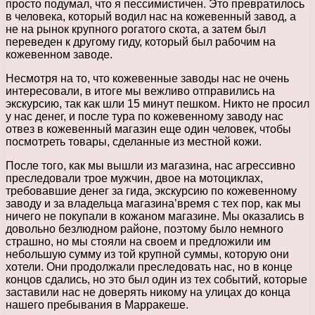
просто подумал, что я пессимистичен. Это превратилось
в человека, который водил нас на кожевенный завод, а
не на рынок крупного рогатого скота, а затем был
переведен к другому гиду, который был рабочим на
кожевенном заводе.
Несмотря на то, что кожевенные заводы нас не очень
интересовали, в итоге мы вежливо отправились на
экскурсию, так как шли 15 минут пешком. Никто не просил
у нас денег, и после тура по кожевенному заводу нас
отвез в кожевенный магазин еще один человек, чтобы
посмотреть товары, сделанные из местной кожи.
После того, как мы вышли из магазина, нас агрессивно
преследовали трое мужчин, двое на мотоциклах,
требовавшие денег за гида, экскурсию по кожевенному
заводу и за владельца магазина’время с тех пор, как мы
ничего не покупали в кожаном магазине. Мы оказались в
довольно безлюдном районе, поэтому было немного
страшно, но мы стояли на своем и предложили им
небольшую сумму из той крупной суммы, которую они
хотели. Они продолжали преследовать нас, но в конце
концов сдались, но это был один из тех событий, которые
заставили нас не доверять никому на улицах до конца
нашего пребывания в Марракеше.