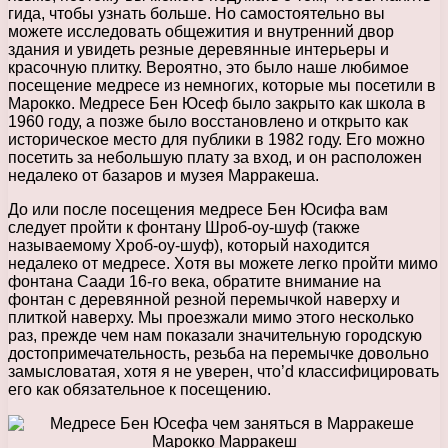
гида, чтобы узнать больше. Но самостоятельно вы
можете исследовать общежития и внутренний двор
здания и увидеть резные деревянные интерьеры и
красочную плитку. Вероятно, это было наше любимое
посещение медресе из немногих, которые мы посетили в
Марокко. Медресе Бен Юсеф было закрыто как школа в
1960 году, а позже было восстановлено и открыто как
историческое место для публики в 1982 году. Его можно
посетить за небольшую плату за вход, и он расположен
недалеко от базаров и музея Марракеша.
До или после посещения медресе Бен Юсифа вам
следует пройти к фонтану Шроб-оу-шуф (также
называемому Хроб-оу-шуф), который находится
недалеко от медресе. Хотя вы можете легко пройти мимо
фонтана Саади 16-го века, обратите внимание на
фонтан с деревянной резной перемычкой наверху и
плиткой наверху. Мы проезжали мимо этого несколько
раз, прежде чем нам показали значительную городскую
достопримечательность, резьба на перемычке довольно
замысловатая, хотя я не уверен, что’d классифицировать
его как обязательное к посещению.