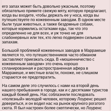
его запах может быть довольно ужасным, поэтому
обязательно примите свежую мяту, которую предлагают,
когда вы входите, чтобы держать ее у носа, когда вы
путешествуете по кожевенным заводам. В одном месте
были туши животных, а также бездомные собаки,
которые кормились остатками еды, так что это
определенно не для всех, и уж точно не для
слабонервных или тех, кто легко подвержен сильным
запахам.
Большой проблемой кожевенных заводов в Марракеше
является то, что путешественников часто обманом
заставляют приезжать сюда. В «мошенничество с
кожевенным заводом» это очень хорошо
спланированная и распространенная афера в
Марракеше, и местные власти, похоже, не слишком
стараются ее предотвратить.
На самом деле это случилось с нами на второй день
нашего пребывания в городе, как и с десятками туристов
каждый божий день. Нас соблазнили последовать
«полезный» молодой человек, которому Лоуренс решил
довериться, и он водил нас на рынок крупного рогатого
скота. Я был настроен более скептически, но Лоуренс