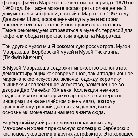
фотографией в Марокко, с акцентом на период с 1870 по
1960 год. Вы также можете посмотреть полноцветный
документальный фильм, снятый в Марокко в 1957 году
Даниэлем Шико, посвященный культуре и истории
племени сексава, который мне нравилось смотреть.
Также рекомендуем отправиться в музей’с террасой для
кофе или обеда и прекрасным видом на Марракеш.
Три других музея мы’Я рекомендую рассмотреть Музей
Марракеша, Берберский музей и Музей Тискивина
(Tiskiwin Museum).
В Музей Марракеша содержит множество экспонатов,
демонстрирующих как современное, так и традиционное
марокканское искусство, включая одежду, керамику,
вышивку и современное искусство, размещенное во
дворце Дар Менебхи XIX века. Коллекция немного
скудная, и хотя некоторые из артефактов интересны,
информации на английском очень мало, поэтому
красивый внутренний двор и сам дворец были
основными моментами нашего визита сюда.
Берберский музей расположен в красивом саду
Мажорель и хранит прекрасную коллекцию берберских
костюмов, украшений и других артефактов. Это хорошее