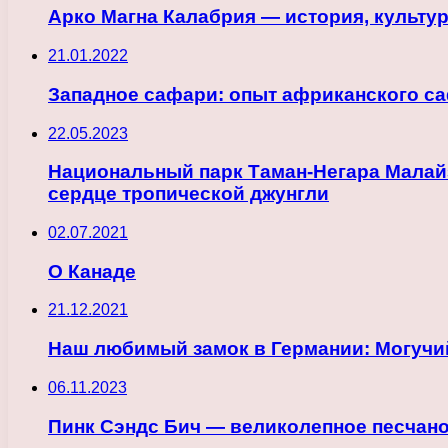
Арко Магна Калабрия — история, культур
21.01.2022
Западное сафари: опыт африканского с
22.05.2023
Национальный парк Таман-Негара Малай
сердце тропической джунгли
02.07.2021
О Канаде
21.12.2021
Наш любимый замок в Германии: Могучи
06.11.2023
Пинк Сэндс Бич — великолепное песчано