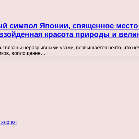
й символ Японии, священное место
евзойденная красота природы и вел
а связаны неразрывными узами, возвышается нечто, что нел
ников, воплощение…
 хлопот