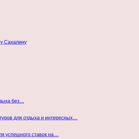
му Сахалину
тдыха без…
туров для отдыха и интересных…
ля успешного ставок на…