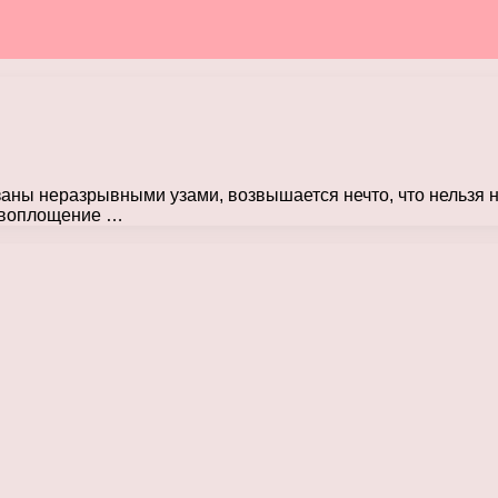
заны неразрывными узами, возвышается нечто, что нельзя н
, воплощение …