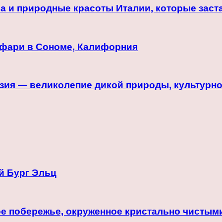
а и природные красоты Италии, которые заст
афари в Сономе, Калифорния
зия — великолепие дикой природы, культурно
й Бург Эльц
е побережье, окруженное кристально чистым