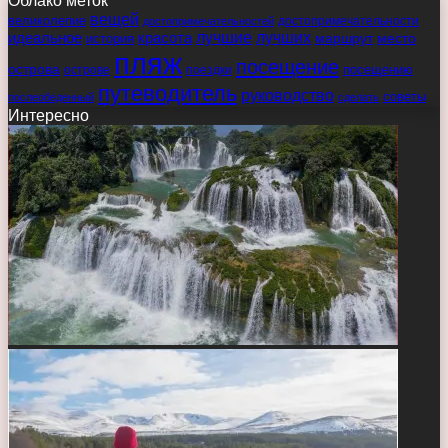
Облако меток
вещей
великолепие
достопримечательности
достопримечательностей
идеальное
красота
лучшие
лучших
маршрут
место
история
пляж
посещение
острова
острове
поездки
посещению
путеводитель
руководство
советы
послеобеденный
сделать
Интересно