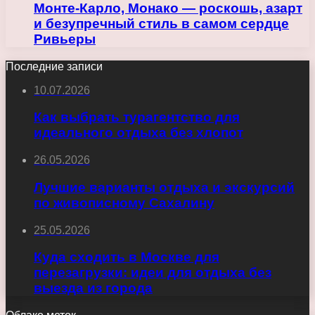
Монте-Карло, Монако — роскошь, азарт
и безупречный стиль в самом сердце
Ривьеры
Последние записи
10.07.2026
Как выбрать турагентство для
идеального отдыха без хлопот
26.05.2026
Лучшие варианты отдыха и экскурсий
по живописному Сахалину
25.05.2026
Куда сходить в Москве для
перезагрузки: идеи для отдыха без
выезда из города