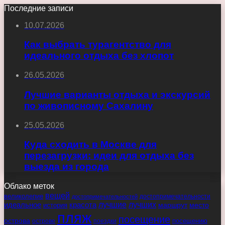
Последние записи
10.07.2026
Как выбрать турагентство для
идеального отдыха без хлопот
26.05.2026
Лучшие варианты отдыха и экскурсий
по живописному Сахалину
25.05.2026
Куда сходить в Москве для
перезагрузки: идеи для отдыха без
выезда из города
Облако меток
вещей
великолепие
достопримечательности
достопримечательностей
идеальное
красота
лучшие
лучших
маршрут
место
история
пляж
посещение
острова
острове
поездки
посещению