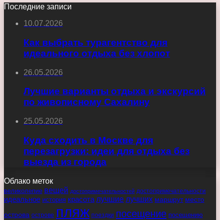
Последние записи
10.07.2026
Как выбрать турагентство для
идеального отдыха без хлопот
26.05.2026
Лучшие варианты отдыха и экскурсий
по живописному Сахалину
25.05.2026
Куда сходить в Москве для
перезагрузки: идеи для отдыха без
выезда из города
Облако меток
вещей
великолепие
достопримечательности
достопримечательностей
идеальное
красота
лучшие
лучших
маршрут
место
история
пляж
посещение
острова
острове
поездки
посещению