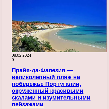
08.02.2024
0
Прайя-да-Фалезия —
великолепный пляж на
побережье Португалии,
окруженный красивыми
скалами и изумительными
пейзажами