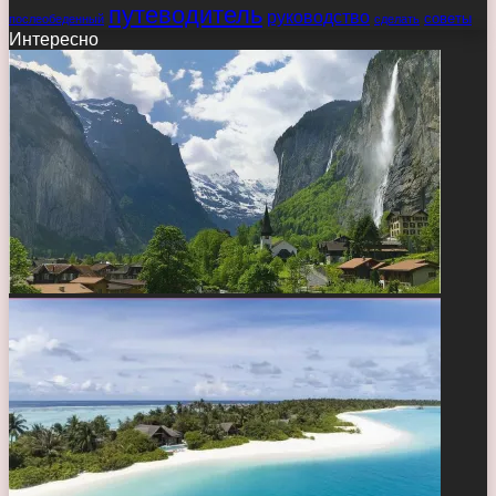
путеводитель
руководство
советы
послеобеденный
сделать
Интересно